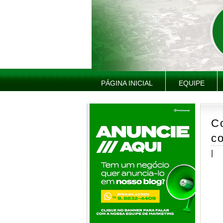
PÁGINA INICIAL
EQUIPE
C
co
|