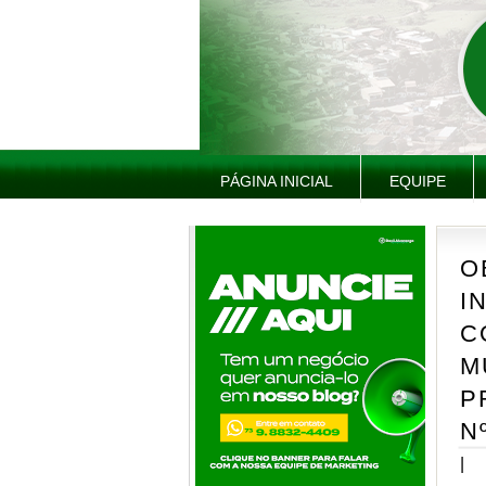
PÁGINA INICIAL
EQUIPE
O
I
C
M
P
N
|