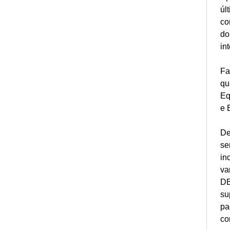
úl
co
do
in
Fa
qu
Eq
e 
De
se
in
va
DE
su
pa
co