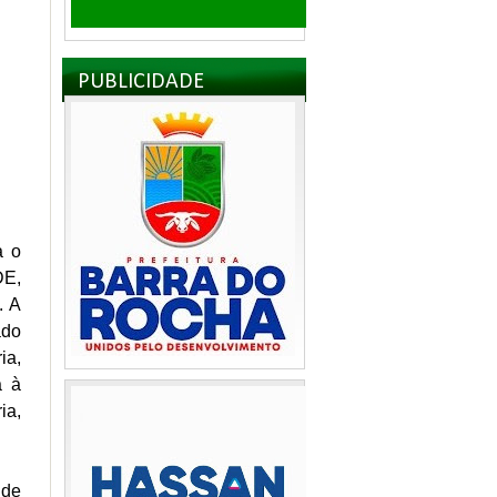
PUBLICIDADE
a o
DE,
. A
ado
ia,
a à
ia,
 de