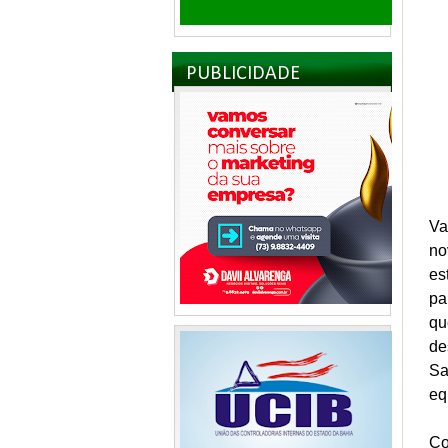
PUBLICIDADE
Va
no
es
pa
qu
de
Sa
eq
Co