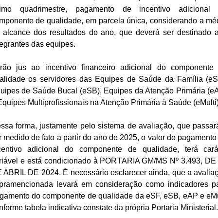
timo quadrimestre, pagamento de incentivo adicional
mponente de qualidade, em parcela única, considerando a mé
 alcance dos resultados do ano, que deverá ser destinado 
tegrantes das equipes.
rão jus ao incentivo financeiro adicional do componente
alidade os servidores das Equipes de Saúde da Família (eS
uipes de Saúde Bucal (eSB), Equipes da Atenção Primária (e
Equipes Multiprofissionais na Atenção Primária à Saúde (eMulti
ssa forma, justamente pelo sistema de avaliação, que passar
r medido de fato a partir do ano de 2025, o valor do pagamento
centivo adicional do componente de qualidade, terá cará
riável e está condicionado à PORTARIA GM/MS Nº 3.493, DE
 ABRIL DE 2024. É necessário esclarecer ainda, que a avalia
pramencionada levará em consideração como indicadores p
gamento do componente de qualidade da eSF, eSB, eAP e eMu
nforme tabela indicativa constate da própria Portaria Ministeria