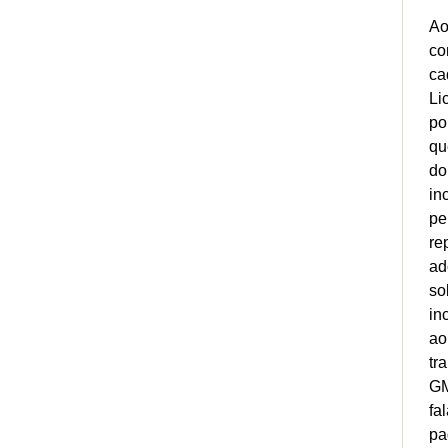
Ao
co
ca
Li
po
qu
do
in
pe
re
ad
so
in
ao
tr
GM
fa
pa