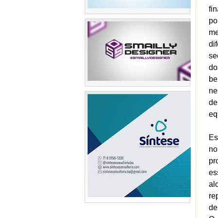
fi
po
me
di
se
do
be
ne
de
eq
Es
no
pr
es
al
re
de