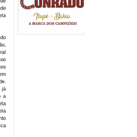
 de
 de
ela
 do
ão,
ral
sso
sos
 em
de.
 já
o a
ela
ela
nto
ica