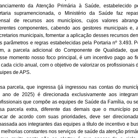
nanciamento da Atenção Primária à Saúde, estabelecido p
rtaria supramencionada, o Ministério da Saúde faz repa
nsal de recursos aos municípios, cujos valores abran
ferentes componentes, cabendo aos gestores municipais e, 
cretarios municipais, fomentar a aplicação desses recursos den
s parâmetros e regras estabelecidas pela Portaria nº 3.493. P
m, a parcela adicional do Componente de Qualidade, qu
sse momento nosso foco principal, é um incentivo pago ao fi
 cada ciclo anual, com o objetivo de valorizar os profissionais 
uipes de APS.
sa parcela, que ingressa (já ingressou nas contas do municí
 ano de 2025) é direcionada exclusivamente aos integran
ofissionais que compõe as equipes de Saúde da Família, ou se
sa parcela extra, diferente das demais que o município p
ocar de acordo com suas prioridades, deve ser direcionad
passada aos integrantes das equipes a título de incentivo e bu
 melhorias constantes nos serviços de saúde da atenção primár