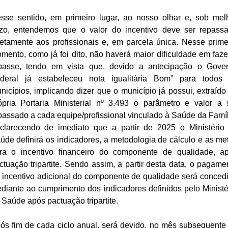
sse sentido, em primeiro lugar, ao nosso olhar e, sob mel
ízo, entendemos que o valor do incentivo deve ser repass
retamente aos profissionais e, em parcela única. Nesse prime
mento, como já foi dito, não haverá maior dificuldade em faze
passe, tendo em vista que, devido a antecipação o Gove
deral já estabeleceu nota igualitária Bom” para todos
nicípios, implicando dizer que o município já possui, extraído
ópria Portaria Ministerial nº 3.493 o parâmetro e valor a 
passado a cada equipe/profissional vinculado à Saúde da Famíl
clarecendo de imediato que a partir de 2025 o Ministério
úde definirá os indicadores, a metodologia de cálculo e as me
ra o incentivo financeiro do componente de qualidade, a
ctuação tripartite. Sendo assim, a partir desta data, o pagame
 incentivo adicional do componente de qualidade será conced
diante ao cumprimento dos indicadores definidos pelo Ministé
 Saúde após pactuação tripartite.
ós fim de cada ciclo anual, será devido, no mês subsequente