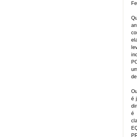
Fe
Qu
an
co
el
le
in
PO
um
de
Ou
é 
di
é 
cl
EQ
P