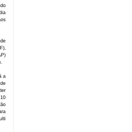
 do
dia
aos
 de
F),
AP)
).
á a
 de
ter
 10
ção
ara
lti
l.