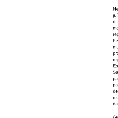
Ne
ju
di
mo
re
Fe
mu
pr
re
Es
Sa
pa
pa
de
me
da
Ap