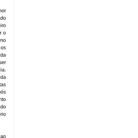
hor
ado
iro
r o
rno
 os
 da
ser
ia.
 da
tas
pós
nto
ido
rio
 ao