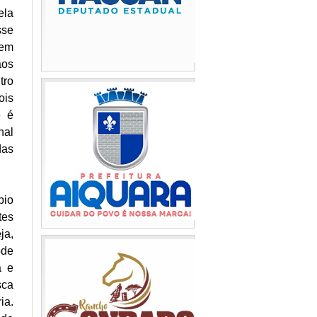
ela
sse
gem
aos
tro
ois
e é
nal
das
pio
tes
ja,
ode
a e
sca
ia.