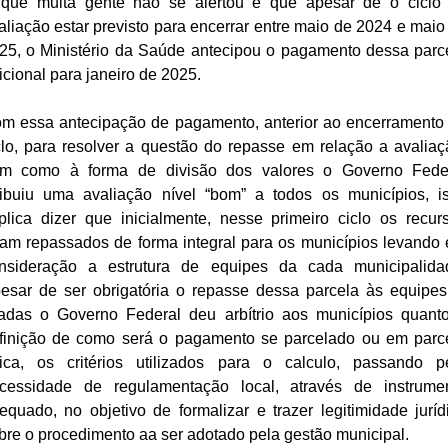
que muita gente não se alertou é que apesar de o ciclo
aliação estar previsto para encerrar entre maio de 2024 e maio
25, o Ministério da Saúde antecipou o pagamento dessa parc
icional para janeiro de 2025.
m essa antecipação de pagamento, anterior ao encerramento
clo, para resolver a questão do repasse em relação a avaliaç
m como à forma de divisão dos valores o Governo Fede
ribuiu uma avaliação nível “bom” a todos os municípios, i
plica dizer que inicialmente, nesse primeiro ciclo os recur
ram repassados de forma integral para os municípios levando
nsideração a estrutura de equipes da cada municipalida
esar de ser obrigatória o repasse dessa parcela às equipes
tadas o Governo Federal deu arbítrio aos municípios quant
finição de como será o pagamento se parcelado ou em parc
ica, os critérios utilizados para o calculo, passando p
cessidade de regulamentação local, através de instrume
equado, no objetivo de formalizar e trazer legitimidade juríd
bre o procedimento aa ser adotado pela gestão municipal.