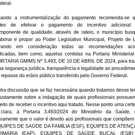
deral.
ando a instrumentalização do pagamento recomenda-se 
tes de efetivar o pagamento do incentivo adicional
mponente de qualidade, através de rateio, o município bus
aborar e propor ao Poder Legislativo Municipal, Projeto de L
vando em consideração todas as recomendações ac
dicadas, bem como, aquelas contidas na Portaria Ministerial
RTARIA GM/MS Nº 3.493, DE 10 DE ABRIL DE 2024, para tra
a segurança jurídica, transparência e legalidade ao procedime
 repasse do erário público transferido pelo Governo Federal.
tra discussão que se faz necessária quando tratamos desse t
justamente sobre a indagação de quais profissionais possue
reito de receber o incentivo aqui tratado. Nesse ponto uma cert
clara, a Portaria 3.493/2024 do Ministério da Saúde, 
aramente que o valor é devido aos profissionais que compõem
UIPES DE SAÚDE DA FAMÍLIA (ESF), EQUIPES DE ATEN
RIMÁRIA (EAP), EQUIPES DE SAÚDE BUCAL (ESB)