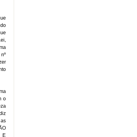
que
 do
que
ei,
ima
 nº
zer
nto
ema
m o
eza
diz
 as
ÇÃO
 E