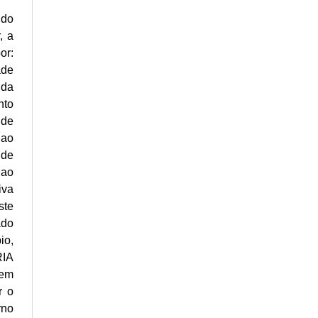
 do
, a
or:
ade
nda
nto
 de
 ao
 de
 ao
iva
ste
ado
io,
RIA
 em
r o
rno