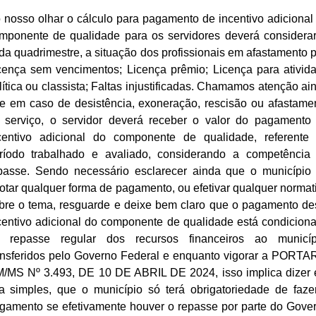
 nosso olhar o cálculo para pagamento de incentivo adicional
mponente de qualidade para os servidores deverá considerar
da quadrimestre, a situação dos profissionais em afastamento p
cença sem vencimentos; Licença prêmio; Licença para ativid
lítica ou classista; Faltas injustificadas. Chamamos atenção ai
e em caso de desistência, exoneração, rescisão ou afastame
 serviço, o servidor deverá receber o valor do pagamento
centivo adicional do componente de qualidade, referente
ríodo trabalhado e avaliado, considerando a competência
passe. Sendo necessário esclarecer ainda que o município
otar qualquer forma de pagamento, ou efetivar qualquer normat
bre o tema, resguarde e deixe bem claro que o pagamento de
centivo adicional do componente de qualidade está condicion
 repasse regular dos recursos financeiros ao municíp
ansferidos pelo Governo Federal e enquanto vigorar a PORTA
/MS Nº 3.493, DE 10 DE ABRIL DE 2024, isso implica dizer
la simples, que o município só terá obrigatoriedade de faze
gamento se efetivamente houver o repasse por parte do Gove