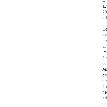
O 
av
20
ad
Co
ci
be
at
im
fo
co
Ap
ci
de
ún
ne
ad
so