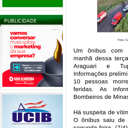
PUBLICIDADE
Foto: C
Um ônibus com 5
manhã dessa terça-
Araguari e Tup
Informações prelim
10 pessoas morr
feridas. As inf
Bombeiros de Mina
Há suspeita de víti
O ônibus saiu de 
segunda-feira (7/