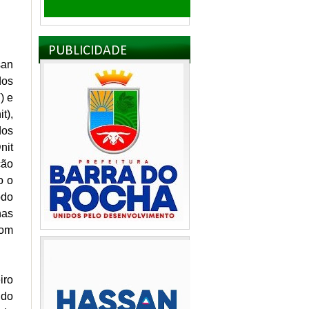
PUBLICIDADE
san
dos
) e
t),
dos
nit
ção
o o
odo
nas
com
iro
 do