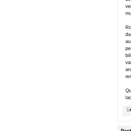
ve
mu
Ro
da
au
pe
bi
va
an
re
Qu
la
Post