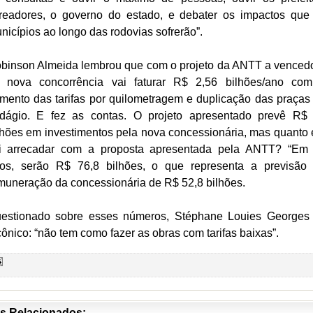
readores, o governo do estado, e debater os impactos que
nicípios ao longo das rodovias sofrerão”.
binson Almeida lembrou que com o projeto da ANTT a venced
 nova concorrência vai faturar R$ 2,56 bilhões/ano co
mento das tarifas por quilometragem e duplicação das praças
dágio. E fez as contas. O projeto apresentado prevê R$
lhões em investimentos pela nova concessionária, mas quanto 
i arrecadar com a proposta apresentada pela ANTT? “Em
os, serão R$ 76,8 bilhões, o que representa a previsão
muneração da concessionária de R$ 52,8 bilhões.
estionado sobre esses números, Stéphane Louies Georges 
cônico: “não tem como fazer as obras com tarifas baixas”.
s Relacionados: