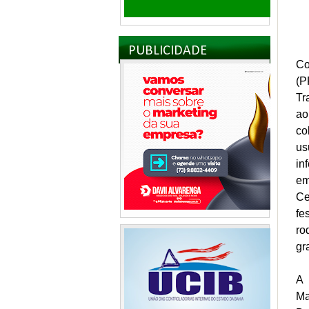
PUBLICIDADE
Co
(P
Tr
ao
co
us
in
em
Ce
fe
ro
gr
A 
Ma