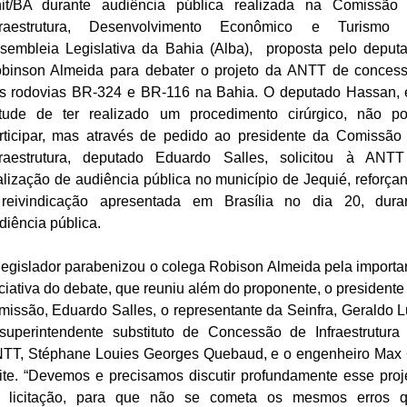
it/BA durante audiência pública realizada na Comissão
fraestrutura, Desenvolvimento Econômico e Turismo
sembleia Legislativa da Bahia (Alba), proposta pelo deput
binson Almeida para debater o projeto da ANTT de conces
s rodovias BR-324 e BR-116 na Bahia. O deputado Hassan,
rtude de ter realizado um procedimento cirúrgico, não p
rticipar, mas através de pedido ao presidente da Comissão
fraestrutura, deputado Eduardo Salles, solicitou à ANT
alização de audiência pública no município de Jequié, reforça
reivindicação apresentada em Brasília no dia 20, dura
diência pública.
legislador parabenizou o colega Robison Almeida pela importa
iciativa do debate, que reuniu além do proponente, o presidente
missão, Eduardo Salles, o representante da Seinfra, Geraldo L
superintendente substituto de Concessão de Infraestrutura
TT, Stéphane Louies Georges Quebaud, e o engenheiro Max 
ite. “Devemos e precisamos discutir profundamente esse proj
 licitação, para que não se cometa os mesmos erros 