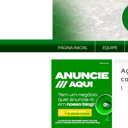
PÁGINA INICIAL
EQUIPE
A
c
|