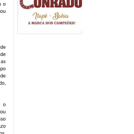
m o
mou
 de
 de
 as
mpo
 de
do,
u o
tou
sso
azo
os,