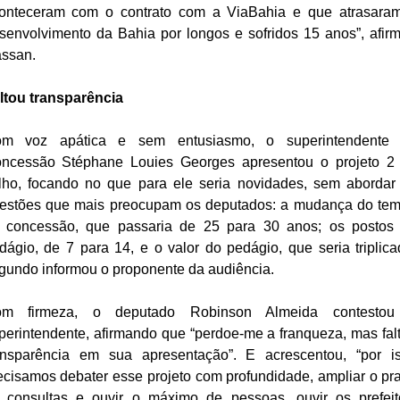
onteceram com o contrato com a ViaBahia e que atrasara
senvolvimento da Bahia por longos e sofridos 15 anos”, afir
assan.
ltou transparência
m voz apática e sem entusiasmo, o superintendente
ncessão Stéphane Louies Georges apresentou o projeto 2
lho, focando no que para ele seria novidades, sem abordar
estões que mais preocupam os deputados: a mudança do te
 concessão, que passaria de 25 para 30 anos; os postos
dágio, de 7 para 14, e o valor do pedágio, que seria triplica
gundo informou o proponente da audiência.
m firmeza, o deputado Robinson Almeida contesto
perintendente, afirmando que “perdoe-me a franqueza, mas fal
ansparência em sua apresentação”. E acrescentou, “por i
ecisamos debater esse projeto com profundidade, ampliar o pr
 consultas e ouvir o máximo de pessoas, ouvir os prefeit