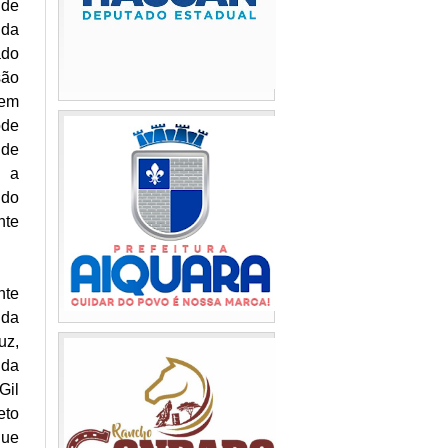
 de
 da
ado
são
 em
ode
 de
T a
ndo
nte
nte
 da
uz,
 da
Gil
eto
que