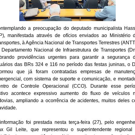
ntemplando a preocupação do deputado municipalista Has
P), manifestada através de ofícios enviados ao Ministério 
ansportes, à Agência Nacional de Transportes Terrestres (ANTT
 Departamento Nacional de Infraestrutura de Transportes (Dni
brando providências urgentes para garantir a segurança 
uários das BRs 324 e 116 no período das festas juninas, o D
formou que já foram contratadas empresas de manuten
ergencial, com sistema de suporte e comunicação, e montad
ntro de Controle Operacional (CCO). Durante esse perí
stivo acontece expressivo aumento do fluxo de veículos 
dovias, ampliando a ocorrência de acidentes, muitos deles 
avidade.
informação foi prestada nesta terça-feira (27), pelo engenhe
x Gil Leite, que representou o superintendente regional