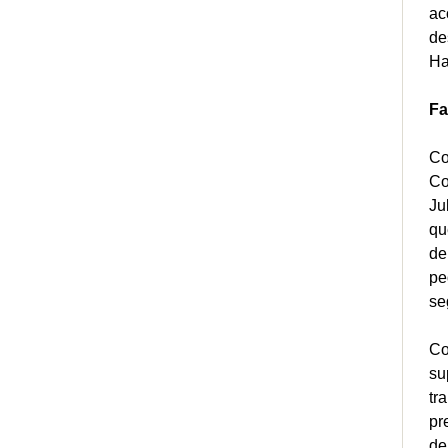
ac
de
H
Fa
Co
Co
Ju
qu
de
pe
se
Co
su
tr
pr
de