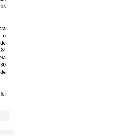
 os
ora
m o
 de
 24
ela
 30
 de
foi