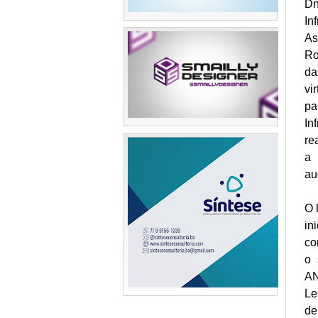
Dn
In
As
Ro
da
vi
pa
In
re
a 
au
O 
in
co
o 
AN
Le
de