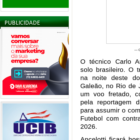
PUBLICIDADE
— C
O técnico Carlo An
solo brasileiro. O 
na noite deste d
Galeão, no Rio de 
um voo fretado, c
pela reportagem d
para assumir o com
Futebol com cont
2026.
Ancelotti ficará h