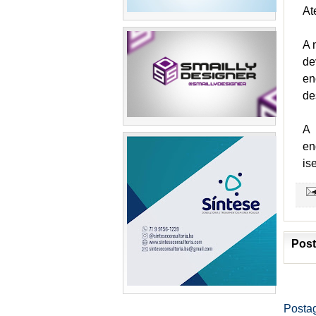
At
A 
de
en
de
A 
en
is
Post
Posta