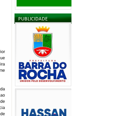
PUBLICIDADE
ior
que
ira
rme
ada
 ao
 de
cia
 de