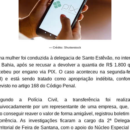
— Crédito: Shutterstock
a mulher foi conduzida à delegacia de Santo Estêvão, no inter
 Bahia, após se recusar a devolver a quantia de R$ 1.800 
cebeu por engano via PIX. O caso aconteceu na segunda-fe
8) e está sendo tratado como apropriação indébita, confo
evisto no artigo 168 do Código Penal.
gundo a Polícia Civil, a transferência foi realiz
uivocadamente por um representante de uma empresa, que,
o conseguir reaver o valor de forma amigável, registrou boletim
orrência. As investigações ficaram a cargo da 2ª Delega
rritorial de Feira de Santana, com o apoio do Núcleo Especial