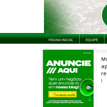
PÁGINA INICIAL
EQUIPE
Mu
ap
re
|