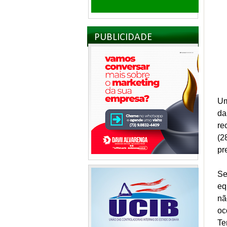
PUBLICIDADE
Um
da
re
(2
pr
Se
eq
nã
oc
Te