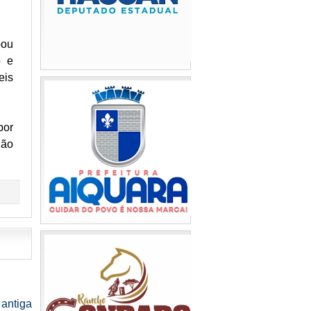
bou
o e
eis
por
não
antiga