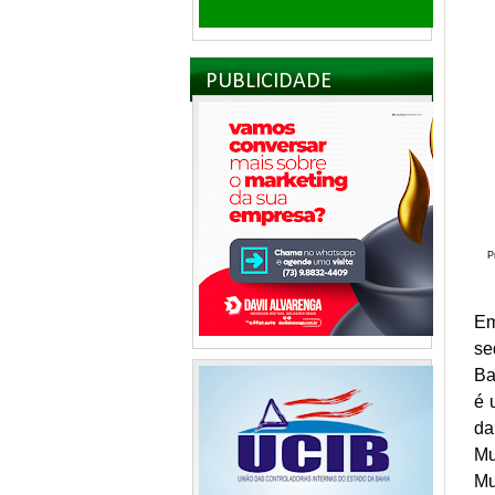
PUBLICIDADE
P
Em
se
Ba
é 
da
Mu
Mu