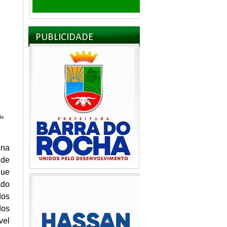
PUBLICIDADE
da
 na
 de
que
ado
dos
dos
vel