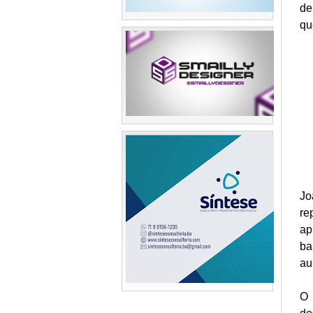
de
qu
Jo
re
ap
ba
au
O 