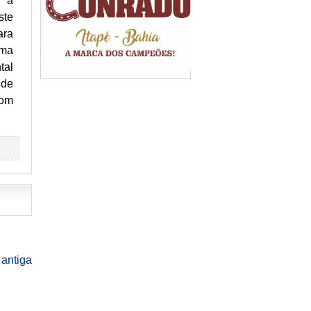
m a
ste
ara
rma
tal
 de
com
antiga