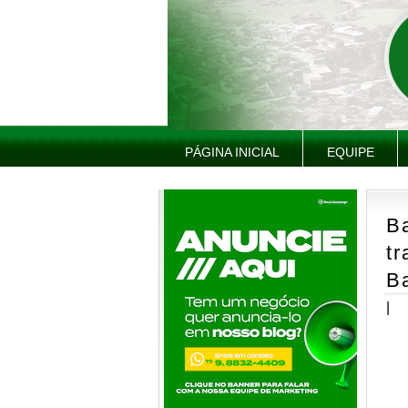
PÁGINA INICIAL
EQUIPE
B
tr
B
|