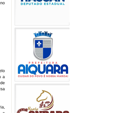
 no
elo
u a
 de
isa
ia,