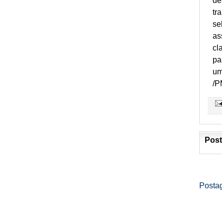
de
tr
se
as
cl
pa
um
/P
Post
Posta