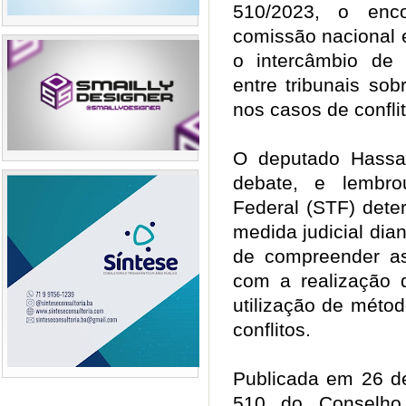
510/2023, o enco
comissão nacional 
o intercâmbio de
entre tribunais sob
nos casos de confli
O deputado Hassa
debate, e lembr
Federal (STF) dete
medida judicial dian
de compreender as
com a realização d
utilização de méto
conflitos.
Publicada em 26 d
510 do Conselho 