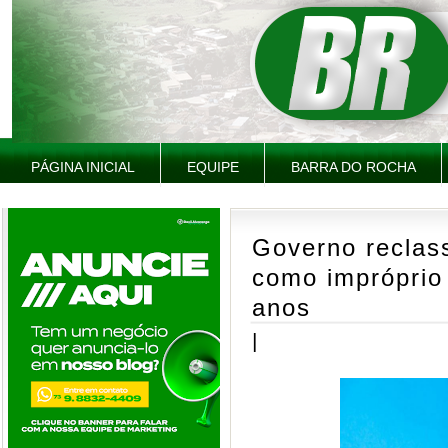
PÁGINA INICIAL
EQUIPE
BARRA DO ROCHA
Governo reclass
como impróprio
anos
|