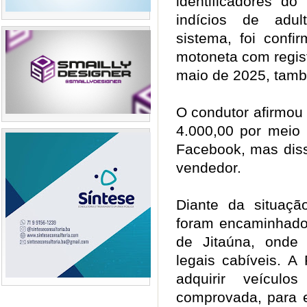
identificadores do
indícios de adul
sistema, foi conf
motoneta com regis
maio de 2025, tam
O condutor afirmou
4.000,00 por meio
Facebook, mas dis
vendedor.
Diante da situaçã
foram encaminhados
de Jitaúna, onde
legais cabíveis. A
adquirir veícul
comprovada, para e