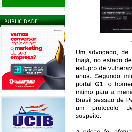
PUBLICIDADE
Um advogado, de 3
Inajá, no estado d
estupro de vulneráve
anos. Segundo inf
portal G1, o hom
íntimo para a men
Brasil sessão de P
um protocolo d
suspeito.
A prisão foi efet