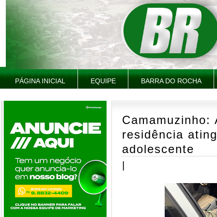
PÁGINA INICIAL
EQUIPE
BARRA DO ROCHA
Camamuzinho: A
residência atin
adolescente
|