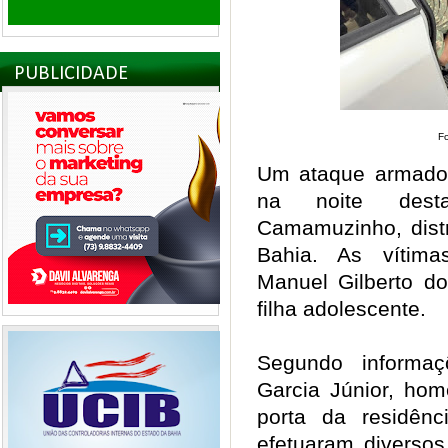
PUBLICIDADE
Fo
Um ataque armado 
na noite desta
Camamuzinho, distr
Bahia. As vítima
Manuel Gilberto d
filha adolescente.
Segundo informaç
Garcia Júnior, ho
porta da residên
efetuaram diversos