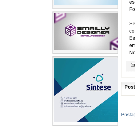
es
Fo
Se
co
Es
em
No
Post
Posta