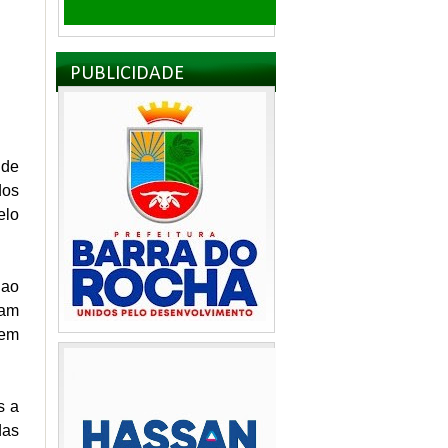
PUBLICIDADE
 de
dos
elo
 ao
ram
nem
s a
das