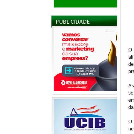
PUBLICIDADE
O 
al
de
pr
As
se
em
da
O 
ne