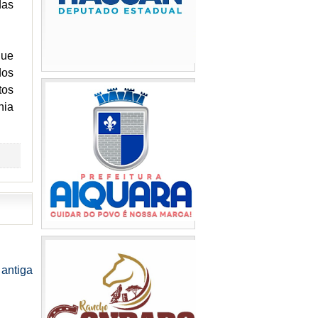
das
que
dos
tos
hia
antiga