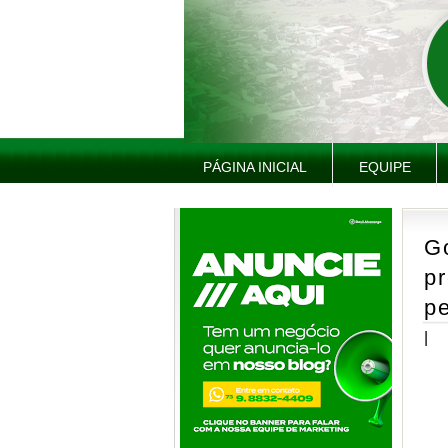
PÁGINA INICIAL
EQUIPE
G
pr
pe
|