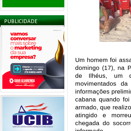
PUBLICIDADE
Um homem foi assas
domingo (17), na P
de Ilhéus, um d
movimentados da
informações prelim
cabana quando fo
armado, que realizo
atingido e morre
chegada do socorr
informado.