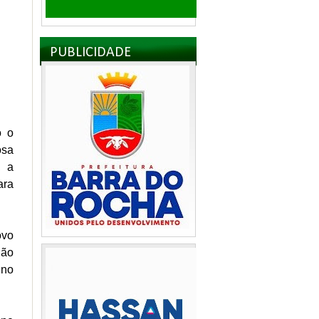
PUBLICIDADE
o o
osa
, a
ara
ovo
ião
ino