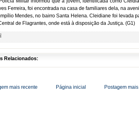
Polícia Militar informou que a jovem, identificada como Cleidi
ves Ferreira, foi encontrada na casa de familiares dela, na aven
mpílio Mendes, no bairro Santa Helena. Cleidiane foi levada p
Central de Flagrantes, onde está à disposição da Justiça. (G1)
s Relacionados:
gem mais recente
Página inicial
Postagem mais 