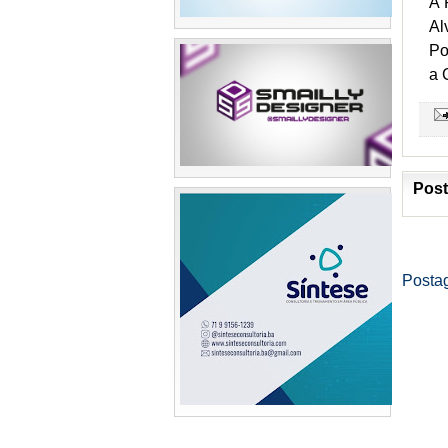
A 
Al
Po
a 
Post
Posta