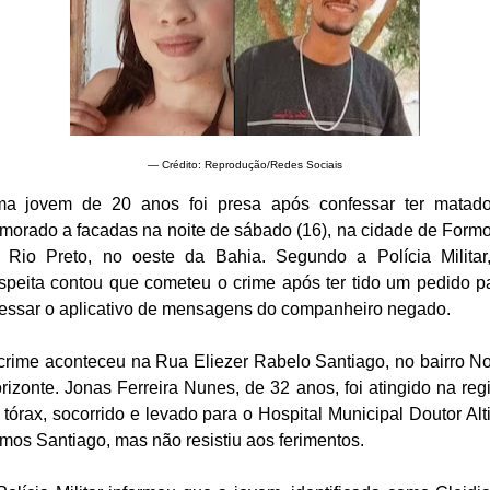
— Crédito: Reprodução/Redes Sociais
a jovem de 20 anos foi presa após confessar ter matad
morado a facadas na noite de sábado (16), na cidade de Form
 Rio Preto, no oeste da Bahia. Segundo a Polícia Militar
speita contou que cometeu o crime após ter tido um pedido p
essar o aplicativo de mensagens do companheiro negado.
crime aconteceu na Rua Eliezer Rabelo Santiago, no bairro N
rizonte. Jonas Ferreira Nunes, de 32 anos, foi atingido na reg
 tórax, socorrido e levado para o Hospital Municipal Doutor Alt
mos Santiago, mas não resistiu aos ferimentos.