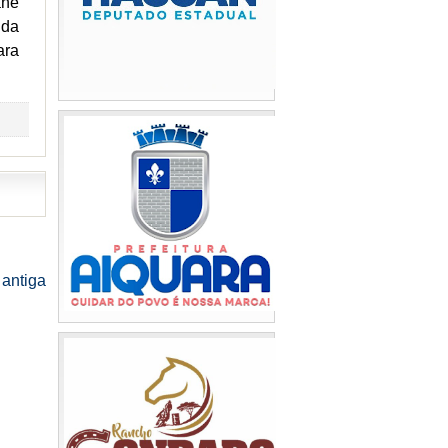
ane
ida
ara
antiga