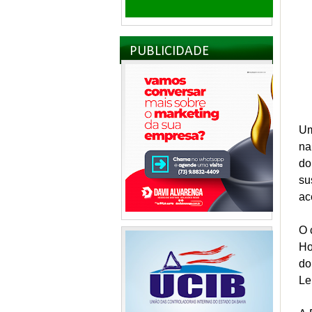
PUBLICIDADE
Um
na
do
su
ac
O 
Ho
do
Le