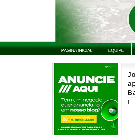
PÁGINA INICIAL
EQUIPE
J
ap
B
|