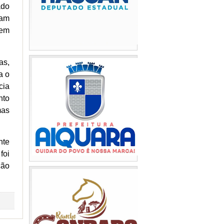
ado
ram
 em
as,
a o
cia
nto
mas
nte
foi
ção