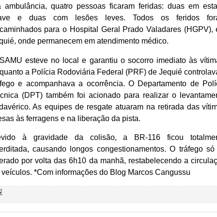
 ambulância, quatro pessoas ficaram feridas: duas em est
ave e duas com lesões leves. Todos os feridos fo
caminhados para o Hospital Geral Prado Valadares (HGPV),
quié, onde permanecem em atendimento médico.
SAMU esteve no local e garantiu o socorro imediato às vítim
quanto a Polícia Rodoviária Federal (PRF) de Jequié controlav
áfego e acompanhava a ocorrência. O Departamento de Polí
cnica (DPT) também foi acionado para realizar o levantame
davérico. As equipes de resgate atuaram na retirada das víti
esas às ferragens e na liberação da pista.
vido à gravidade da colisão, a BR-116 ficou totalme
terditada, causando longos congestionamentos. O tráfego só 
berado por volta das 6h10 da manhã, restabelecendo a circula
 veículos. *Com informações do Blog Marcos Cangussu