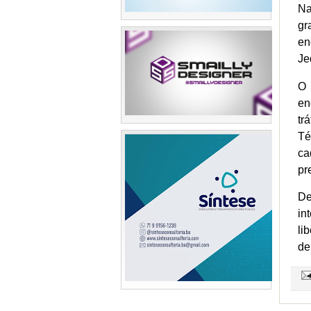
Na
gr
en
Je
O 
en
tr
Té
ca
pr
De
in
li
de