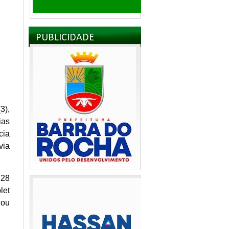
PUBLICIDADE
3),
ias
cia
via
 28
let
dou