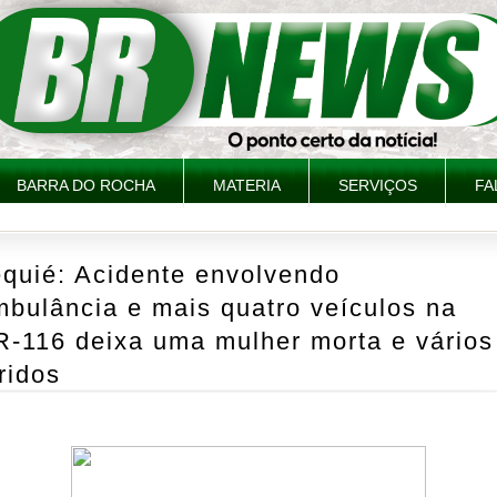
BARRA DO ROCHA
MATERIA
SERVIÇOS
FA
equié: Acidente envolvendo
bulância e mais quatro veículos na
R-116 deixa uma mulher morta e vários
ridos