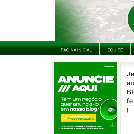
PÁGINA INICIAL
EQUIPE
J
am
B
fe
|