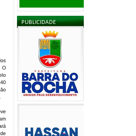
PUBLICIDADE
dos
. O
elo
 40
são
).
eve
ram
ará
 de