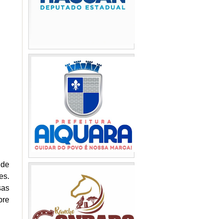
 de
es.
sas
bre