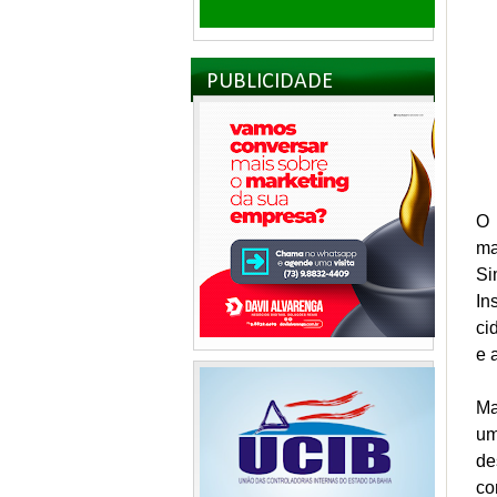
PUBLICIDADE
O 
ma
Si
In
ci
e 
Ma
um
de
co