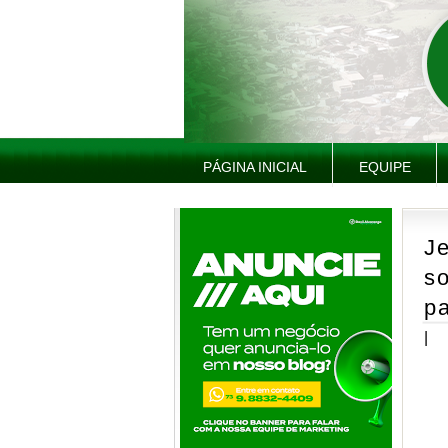
PÁGINA INICIAL
EQUIPE
Je
so
pa
|