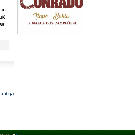
rio
uié
sa,
antiga