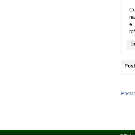
Co
na
e 
re
Post
Posta