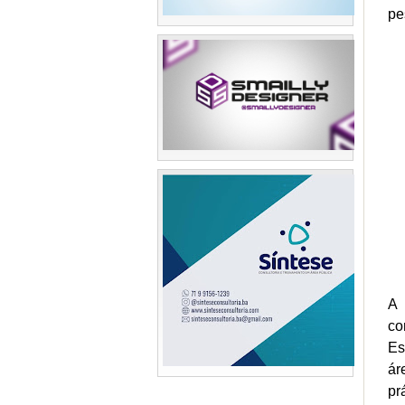
pe
A 
co
Es
ár
pr