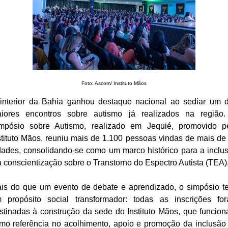
Foto: Ascom/ Instituto Mãos
interior da Bahia ganhou destaque nacional ao sediar um 
iores encontros sobre autismo já realizados na região
mpósio sobre Autismo, realizado em Jequié, promovido p
stituto Mãos, reuniu mais de 1.100 pessoas vindas de mais de
dades, consolidando-se como um marco histórico para a inclu
a conscientização sobre o Transtorno do Espectro Autista (TEA
is do que um evento de debate e aprendizado, o simpósio t
 propósito social transformador: todas as inscrições fo
stinadas à construção da sede do Instituto Mãos, que funcion
mo referência no acolhimento, apoio e promoção da inclusão