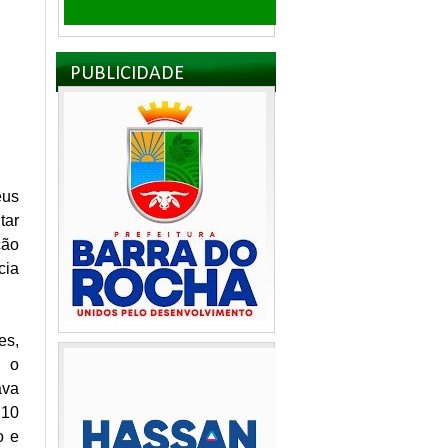
PUBLICIDADE
éus
tar
ção
cia
es,
a o
ava
 10
o e