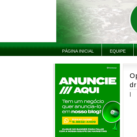
PÁGINA INICIAL
EQUIPE
Op
d
|