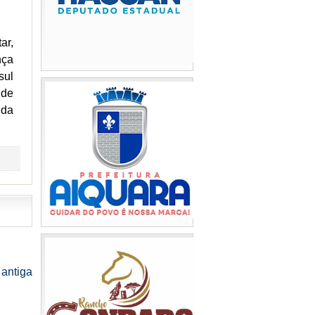
ar,
nça
sul
 de
 da
antiga