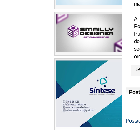
ma
A 
Po
Pú
do
se
or
Post
Posta