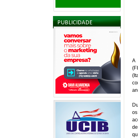
PUBLICIDADE
A 
(F
(I
co
an
Du
os
ac
de
qu