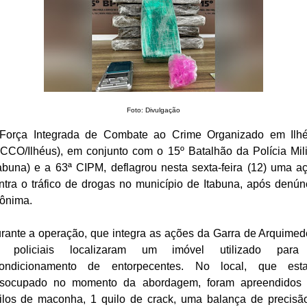
Foto: Divulgação
Força Integrada de Combate ao Crime Organizado em Ilh
ICCO/Ilhéus), em conjunto com o 15º Batalhão da Polícia Mili
tabuna) e a 63ª CIPM, deflagrou nesta sexta-feira (12) uma a
ntra o tráfico de drogas no município de Itabuna, após denún
ônima.
rante a operação, que integra as ações da Garra de Arquimed
 policiais localizaram um imóvel utilizado par
ondicionamento de entorpecentes. No local, que est
socupado no momento da abordagem, foram apreendidos
ilos de maconha, 1 quilo de crack, uma balança de precisã