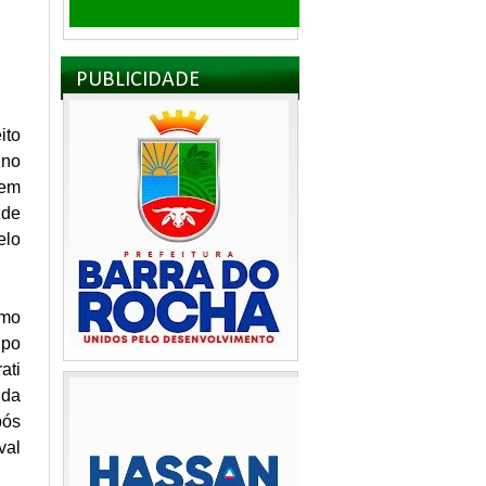
PUBLICIDADE
ito
 no
 em
 de
elo
omo
upo
ati
 da
pós
val