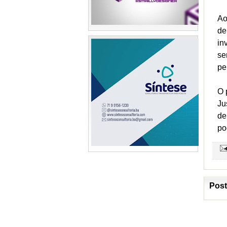
Ao
de
in
se
pe
O 
Ju
de
po
Post