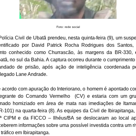
Foto: rede social
Polícia Civil de Ubatã prendeu, nesta quinta-feira (9), um suspe
entificado por David Patrick Rocha Rodrigues dos Santos,
nto conhecido como Churrascão, às margens da BR-330,
atã, no sul da Bahia. A captura ocorreu durante o cumprimento
ndado de prisão, após ação de inteligência coordenada p
legado Lane Andrade.
 acordo com apuração do Interiorano, o homem é apontado c
tegrante do Comando Vermelho (CV) e estaria com um gr
mado homiziado em área de mata nas imediações de Itamar
R-101) na quarta-feira (8). As equipes da Civil de Ibirapitanga,
ª CIPM e da FICCO – Ilhéus/BA se deslocaram ao local a
ceberem informações sobre uma possível investida contra um ri
 tráfico em Ibirapitanga.