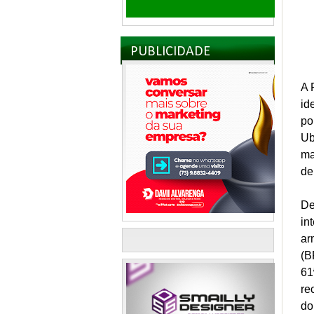
PUBLICIDADE
A 
id
po
Ub
ma
de
De
in
ar
(B
61
re
do