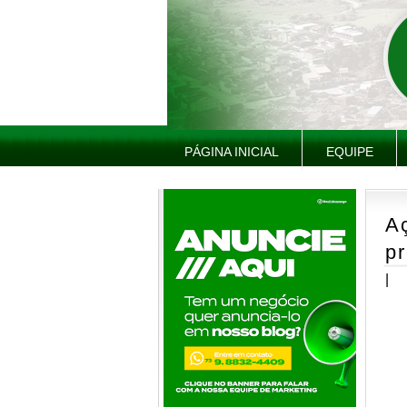
PÁGINA INICIAL
EQUIPE
Aç
p
|