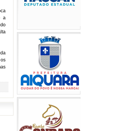
oca
o a
ido
lta
 da
 os
mas