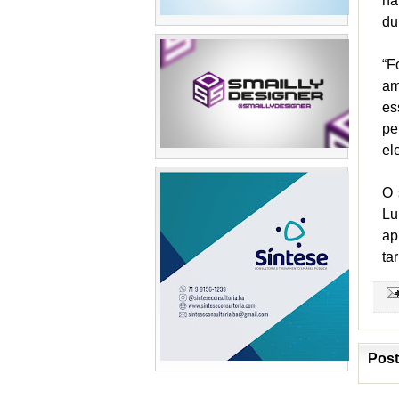
na
du
“F
am
es
pe
el
O 
Lu
ap
ta
Post