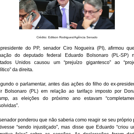
Crédito: Edilson Rodrigues/Agência Senado
presidente do PP, senador Ciro Nogueira (PI), afirmou qu
uação do deputado federal Eduardo Bolsonaro (PL-SP) 
tados Unidos causou um “prejuízo gigantesco” ao “proj
ítico” da direita.
gundo o parlamentar, antes das ações do filho do ex-preside
ir Bolsonaro (PL) em relação ao tarifaço imposto por Don
ump, as eleições do próximo ano estavam “completame
solvidas”.
senador ponderou que não saberia como reagir se seu próprio 
tivesse “sendo injustiçado”, mas disse que Eduardo “criou 