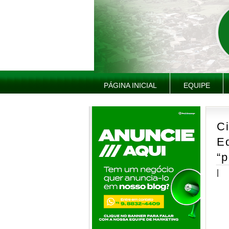
PÁGINA INICIAL
EQUIPE
Ci
E
“p
|