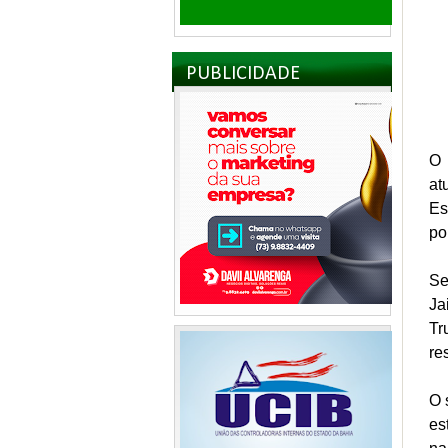
PUBLICIDADE
O 
at
Es
pol
Se
Ja
Tr
re
O 
es