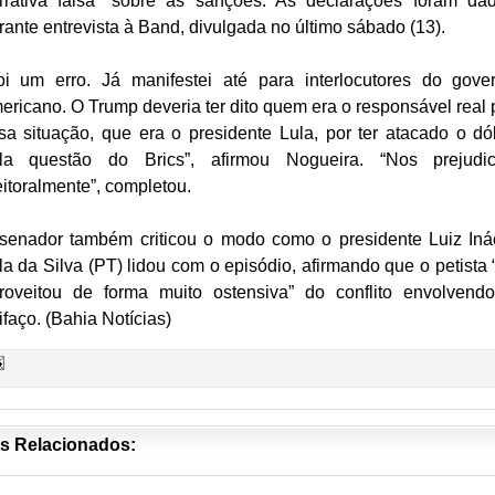
rrativa falsa” sobre as sanções. As declarações foram da
rante entrevista à Band, divulgada no último sábado (13).
oi um erro. Já manifestei até para interlocutores do gove
ericano. O Trump deveria ter dito quem era o responsável real 
sa situação, que era o presidente Lula, por ter atacado o dól
la questão do Brics”, afirmou Nogueira. “Nos prejudi
eitoralmente”, completou.
senador também criticou o modo como o presidente Luiz Iná
la da Silva (PT) lidou com o episódio, afirmando que o petista 
roveitou de forma muito ostensiva” do conflito envolvend
rifaço. (Bahia Notícias)
s Relacionados: