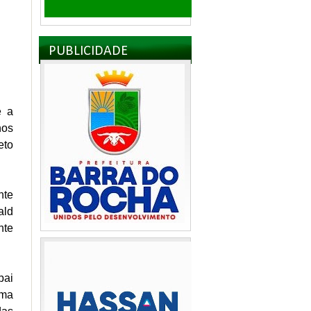
PUBLICIDADE
e a
nos
eto
nte
ald
nte
pai
uma