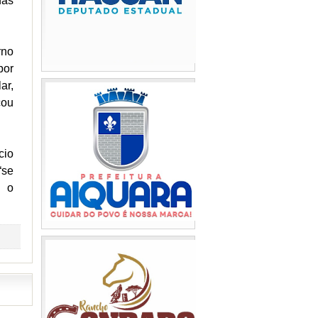
das
rno
por
ar,
cou
cio
“se
o o