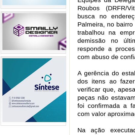
Roubos (DRFR/Vit
busca no endereç
Palmeira, no bairro 
trabalhou na emp
demissão no últ
responde a proces
com abuso de conf
A gerência do esta
dos itens ao faze
verificar que, apes
peças não estavam 
foi confirmada a f
com valor aproxima
Na ação executad