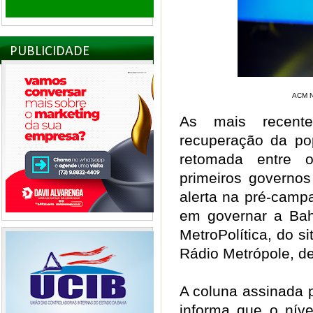
PUBLICIDADE
ACM N
As mais recent
recuperação da po
retomada entre 
primeiros governos
alerta na pré-cam
em governar a Bah
MetroPolítica, do 
Rádio Metrópole, d
A coluna assinada p
informa que o níve