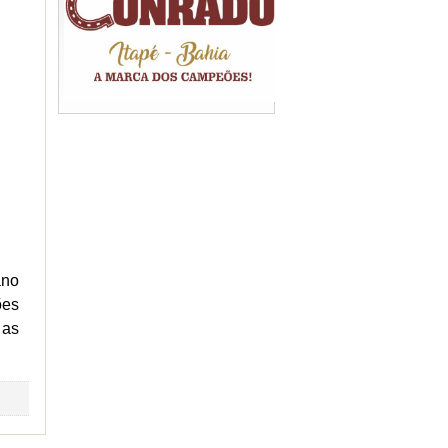
ano
ões
 as