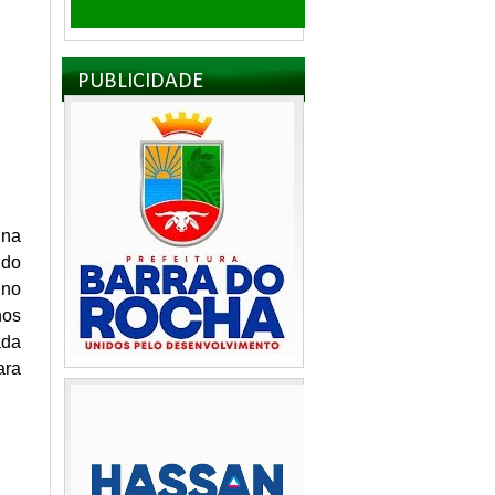
PUBLICIDADE
 na
ido
ino
nos
ada
ara