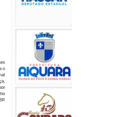
ses
a o
nal
ça,
por
lho
 BR