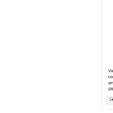
Va
co
ai
úl