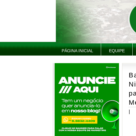
PÁGINA INICIAL
EQUIPE
B
Ni
p
M
|