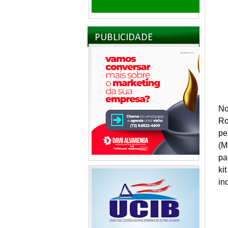
PUBLICIDADE
No
Ro
pe
(M
pa
ki
in