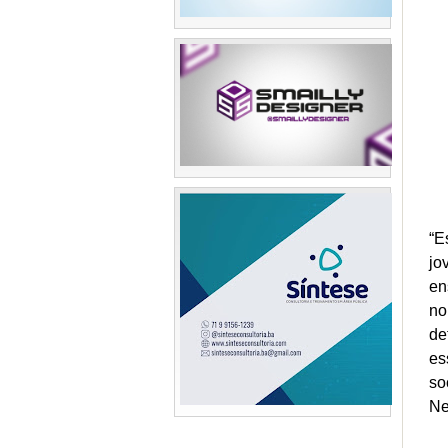
“E
jo
en
no
de
es
so
N