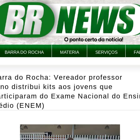
BARRA DO ROCHA
MATERIA
SERVIÇOS
FA
arra do Rocha: Vereador professor
no distribui kits aos jovens que
articiparam do Exame Nacional do Ensi
édio (ENEM)