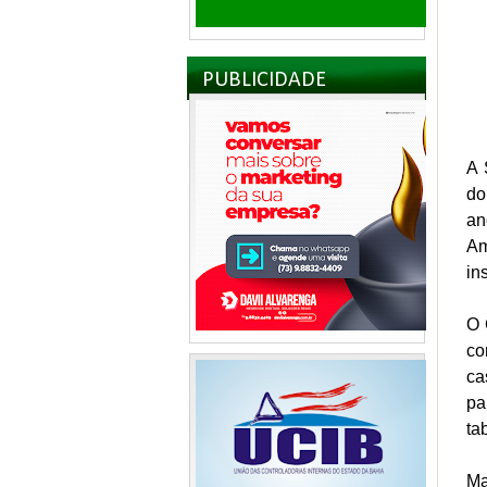
PUBLICIDADE
A 
do
an
Am
in
O 
co
ca
pa
ta
Ma