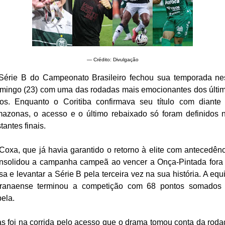
— Crédito: Divulgação
Série B do Campeonato Brasileiro fechou sua temporada ne
mingo (23) com uma das rodadas mais emocionantes dos últi
os. Enquanto o Coritiba confirmava seu título com diante
azonas, o acesso e o último rebaixado só foram definidos 
stantes finais.
Coxa, que já havia garantido o retorno à elite com antecedênc
nsolidou a campanha campeã ao vencer a Onça-Pintada fora
sa e levantar a Série B pela terceira vez na sua história. A equ
ranaense terminou a competição com 68 pontos somados
bela.
s foi na corrida pelo acesso que o drama tomou conta da roda