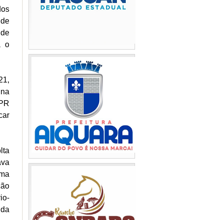
dos
 de
 de
a o
21,
 na
-PR
car
lta
ava
uma
ção
io-
 da