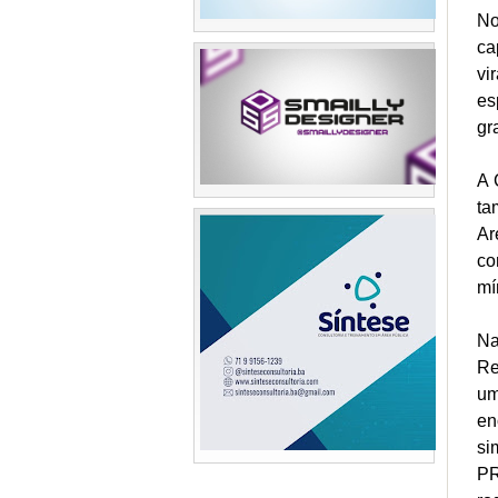
No
ca
vi
es
gr
A 
ta
Ar
co
mí
Na
Re
um
en
si
PR