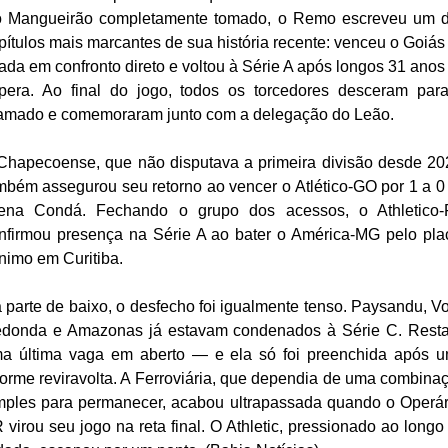
 Mangueirão completamente tomado, o Remo escreveu um 
pítulos mais marcantes de sua história recente: venceu o Goiás
rada em confronto direto e voltou à Série A após longos 31 anos
pera. Ao final do jogo, todos os torcedores desceram par
amado e comemoraram junto com a delegação do Leão.
Chapecoense, que não disputava a primeira divisão desde 20
mbém assegurou seu retorno ao vencer o Atlético-GO por 1 a 0
ena Condá. Fechando o grupo dos acessos, o Athletico
nfirmou presença na Série A ao bater o América-MG pelo pla
nimo em Curitiba.
 parte de baixo, o desfecho foi igualmente tenso. Paysandu, Vo
donda e Amazonas já estavam condenados à Série C. Rest
a última vaga em aberto — e ela só foi preenchida após 
orme reviravolta. A Ferroviária, que dependia de uma combina
mples para permanecer, acabou ultrapassada quando o Operár
 virou seu jogo na reta final. O Athletic, pressionado ao longo