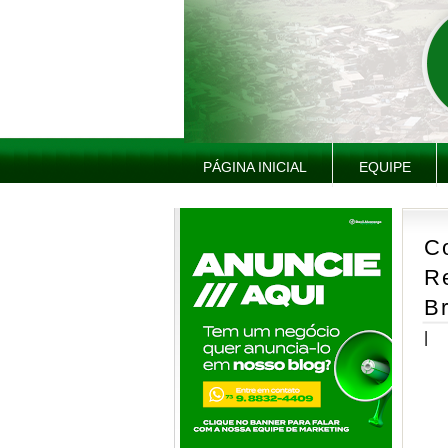
PÁGINA INICIAL
EQUIPE
Co
R
Br
|