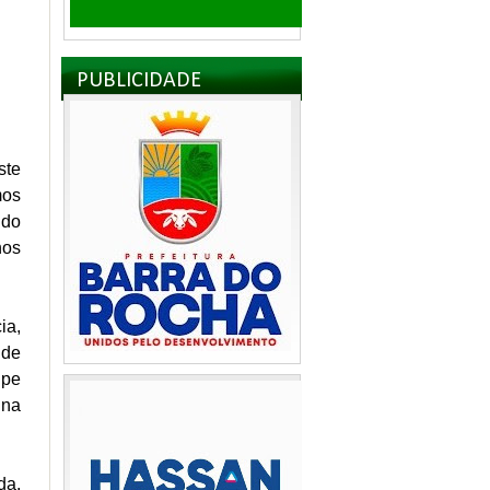
PUBLICIDADE
ste
mos
 do
nos
ia,
 de
ipe
 na
da.