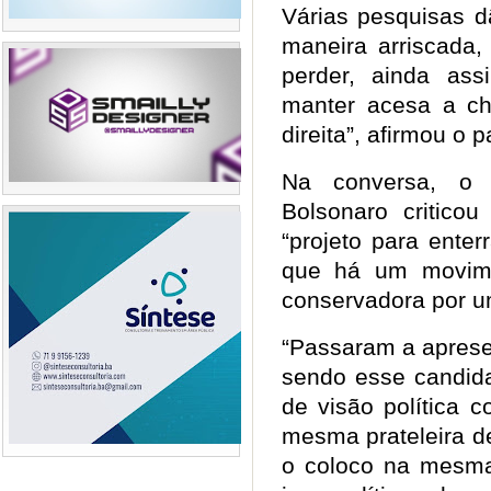
Várias pesquisas d
maneira arriscada
perder, ainda ass
manter acesa a c
direita”, afirmou o 
Na conversa, o f
Bolsonaro critico
“projeto para enter
que há um movimen
conservadora por 
“Passaram a apresen
sendo esse candida
de visão política 
mesma prateleira d
o coloco na mesma 