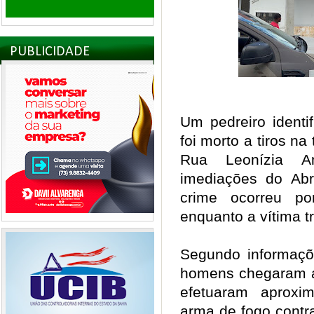
PUBLICIDADE
Um pedreiro identi
foi morto a tiros na
Rua Leonízia A
imediações do Abr
crime ocorreu po
enquanto a vítima 
Segundo informaçõ
homens chegaram a
efetuaram aproxi
arma de fogo contra