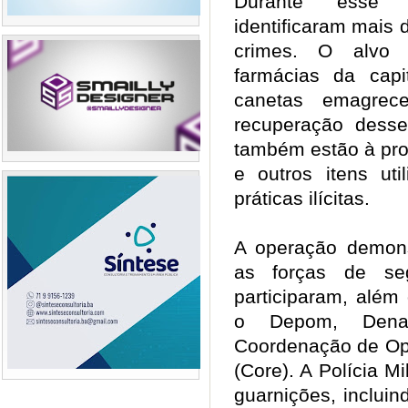
Durante esse p
identificaram mais
crimes. O alvo 
farmácias da cap
canetas emagrec
recuperação dess
também estão à pro
e outros itens uti
práticas ilícitas.
A operação demons
as forças de seg
participaram, além
o Depom, Den
Coordenação de Op
(Core). A Polícia M
guarnições, inclui