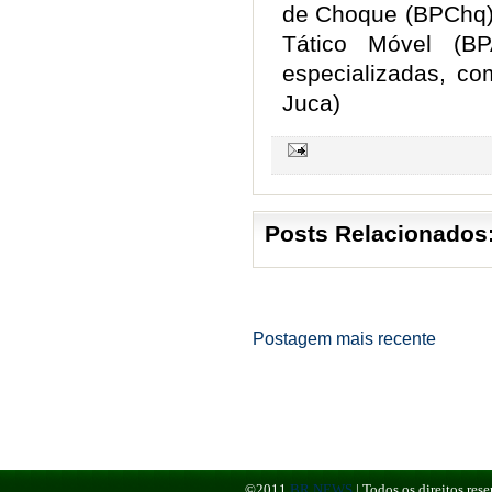
de Choque (BPChq),
Tático Móvel (B
especializadas, c
Juca)
Posts Relacionados
Postagem mais recente
©2011
BR NEWS
|
Todos os direitos re