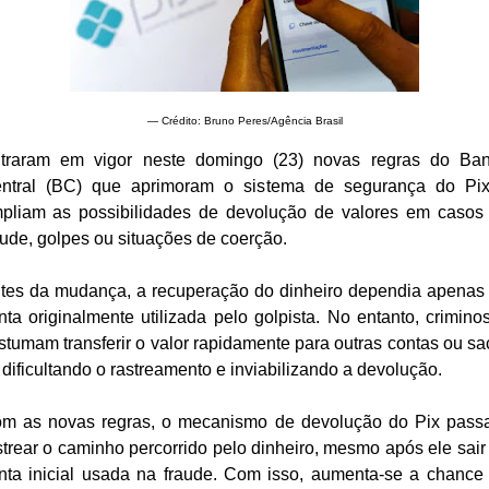
— Crédito: Bruno Peres/Agência Brasil
traram em vigor neste domingo (23) novas regras do Ba
ntral (BC) que aprimoram o sistema de segurança do Pi
pliam as possibilidades de devolução de valores em casos
aude, golpes ou situações de coerção.
tes da mudança, a recuperação do dinheiro dependia apenas
nta originalmente utilizada pelo golpista. No entanto, crimino
stumam transferir o valor rapidamente para outras contas ou sa
, dificultando o rastreamento e inviabilizando a devolução.
m as novas regras, o mecanismo de devolução do Pix pass
strear o caminho percorrido pelo dinheiro, mesmo após ele sair
nta inicial usada na fraude. Com isso, aumenta-se a chance