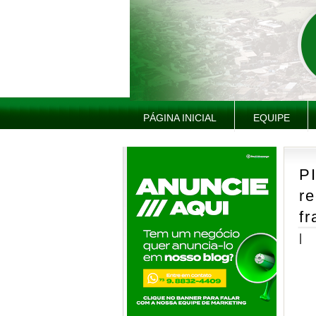
PÁGINA INICIAL
EQUIPE
P
re
f
|