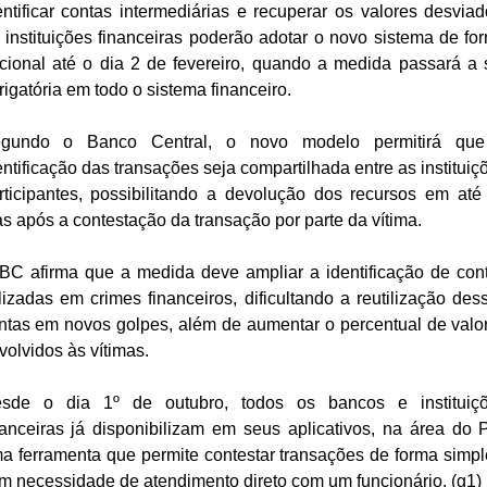
entificar contas intermediárias e recuperar os valores desviad
 instituições financeiras poderão adotar o novo sistema de fo
cional até o dia 2 de fevereiro, quando a medida passará a 
rigatória em todo o sistema financeiro.
gundo o Banco Central, o novo modelo permitirá qu
entificação das transações seja compartilhada entre as instituiç
rticipantes, possibilitando a devolução dos recursos em até
as após a contestação da transação por parte da vítima.
BC afirma que a medida deve ampliar a identificação de con
ilizadas em crimes financeiros, dificultando a reutilização des
ntas em novos golpes, além de aumentar o percentual de valo
volvidos às vítimas.
sde o dia 1º de outubro, todos os bancos e instituiç
nanceiras já disponibilizam em seus aplicativos, na área do P
a ferramenta que permite contestar transações de forma simpl
m necessidade de atendimento direto com um funcionário. (g1)