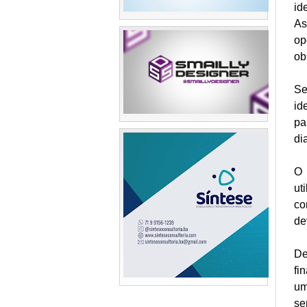
id
As
op
ob
Se
id
pa
di
O 
ut
co
de
De
fi
um
se