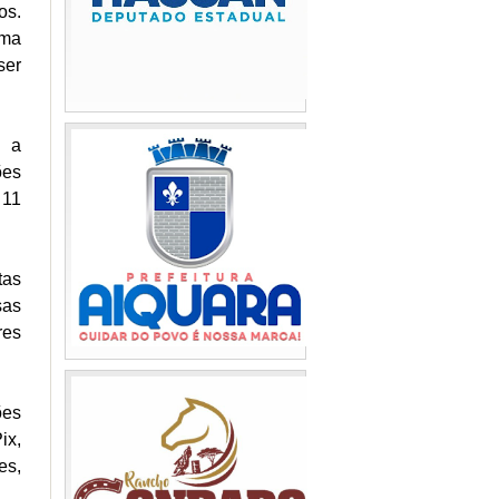
os.
rma
ser
e a
ões
 11
tas
sas
res
ões
ix,
es,