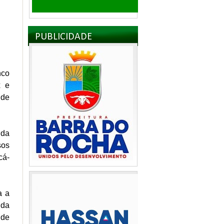
PUBLICIDADE
nco
x e
 de
 da
sos
cá-
a a
 da
 de