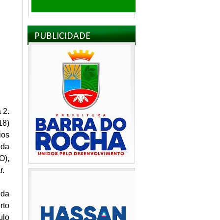
PUBLICIDADE
 2.
18)
ios
ada
O),
ar.
 da
rto
ulo