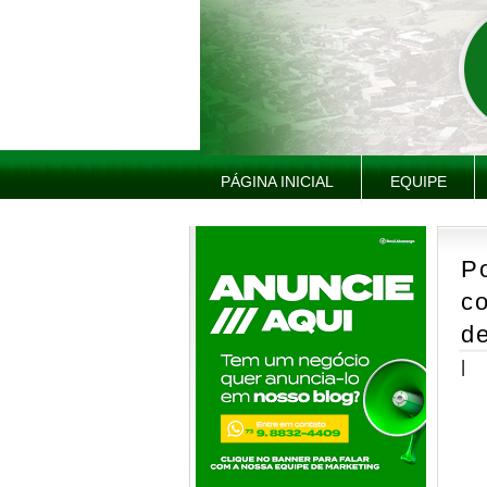
PÁGINA INICIAL
EQUIPE
Po
co
de
|