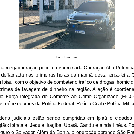
Foto: Giro Ipiaú
a megaoperação policial denominada Operação Alta Potência
i deflagrada nas primeiras horas da manhã desta terça-feira (
 Ipiaú, com o objetivo de combater o tráfico de drogas, homicíd
crimes de lavagem de dinheiro na região. A ação é coorden
la Força Integrada de Combate ao Crime Organizado (FICC
e reúne equipes da Polícia Federal, Polícia Civil e Polícia Milit
dens judiciais estão sendo cumpridas em Ipiaú e cidades
gião: Ibirataia, Jequié, Itagibá, Ubatã, Gandu e ainda Ilhéus, Po
guro e Salvador. Além da Bahia, a operação abrange São Pa