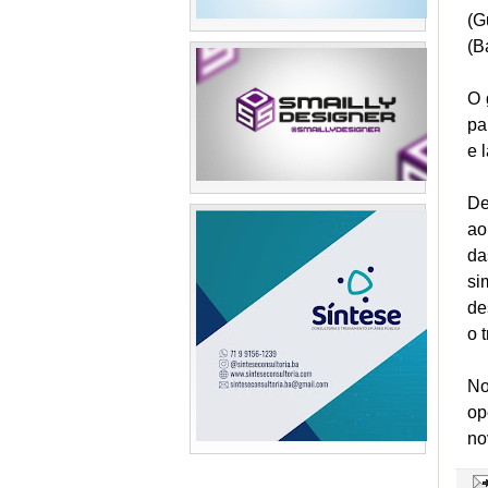
(G
(B
O 
pa
e 
De
ao
d
si
de
o 
No
op
no