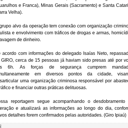
uarulhos e Franca), Minas Gerais (Sacramento) e Santa Catar
arra Velha).
grupo alvo da operação tem conexão com organização crimin
ulista e envolvimento com tráficos de drogas e armas, homicíd
lavagem de dinheiro.
 acordo com informações do delegado Isaías Neto, repassa
 GIRO, cerca de 15 pessoas já haviam sido presas até por vo
as 6h. As forças de segurança cumprem mandad
multaneamente em diversos pontos da cidade, visa
sarticular uma organização criminosa responsável por abaste
tráfico e financiar outras práticas delituosas.
ssa reportagem segue acompanhando o desdobramento
eração e atualizará as informações ao longo do dia, confo
vos detalhes forem confirmados pelas autoridades. (Giro Ipiaú)