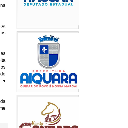
ina
osa
ios
das
lta
os
ndo
cer
 da
rme