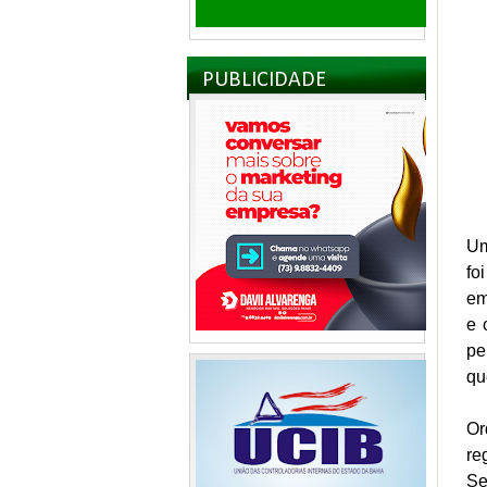
PUBLICIDADE
Um
fo
em
e 
pe
qu
Or
re
Se