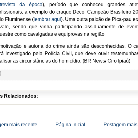
trevista da época
), período que conheceu grandes atle
ofissionais, a exemplo do craque Deco, Campeão Brasileiro 2
lo Fluminense (
lembrar aqui
).
Uma outra paixão de Pica-pau er
valo, sendo que vinha participando assiduamente de even
uestre como cavalgadas e equiprovas na região.
motivação e autoria do crime ainda são desconhecidas.
O c
rá investigado pela Polícia Civil, que deve ouvir testemunha
alisar as circunstâncias do homicídio. (BR News/ Giro Ipiaú)
s Relacionados:
gem mais recente
Página inicial
Postagem mais 