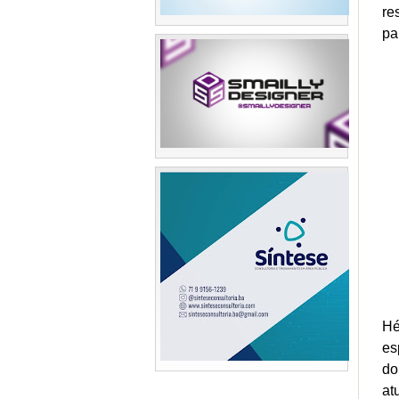
re
pa
Hé
es
do
at