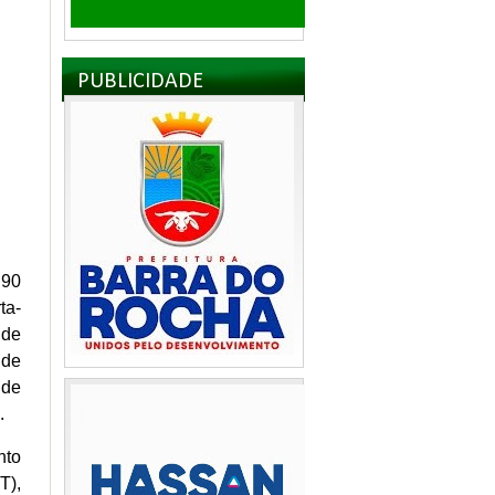
PUBLICIDADE
 90
ta-
 de
 de
 de
.
nto
T),