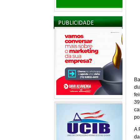
PUBLICIDADE
Ba
di
fe
39
ca
po
A 
da