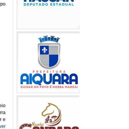
rpo
eio
rra
r e
ver