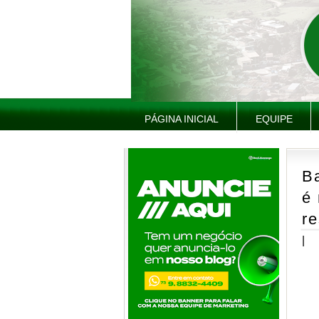
PÁGINA INICIAL
EQUIPE
Ba
é 
re
|