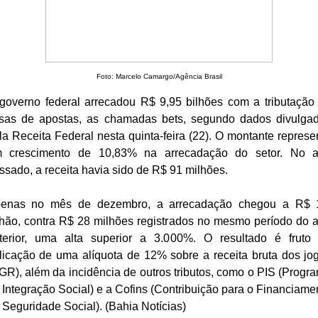
Foto: Marcelo Camargo/Agência Brasil
governo federal arrecadou R$ 9,95 bilhões com a tributação
sas de apostas, as chamadas bets, segundo dados divulga
la Receita Federal nesta quinta-feira (22). O montante represe
 crescimento de 10,83% na arrecadação do setor. No 
ssado, a receita havia sido de R$ 91 milhões.
enas no mês de dezembro, a arrecadação chegou a R$ 
lhão, contra R$ 28 milhões registrados no mesmo período do 
terior, uma alta superior a 3.000%. O resultado é fruto
licação de uma alíquota de 12% sobre a receita bruta dos jo
GR), além da incidência de outros tributos, como o PIS (Progr
 Integração Social) e a Cofins (Contribuição para o Financiame
 Seguridade Social). (Bahia Notícias)