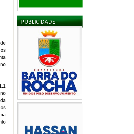
PUBLICIDADE
 de
dos
nta
ano
1,1
ano
 da
gos
ama
nto