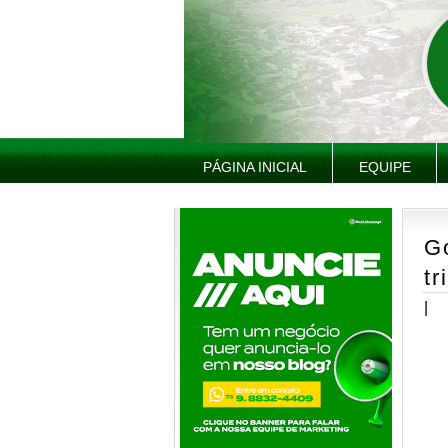
PÁGINA INICIAL
EQUIPE
G
tr
|