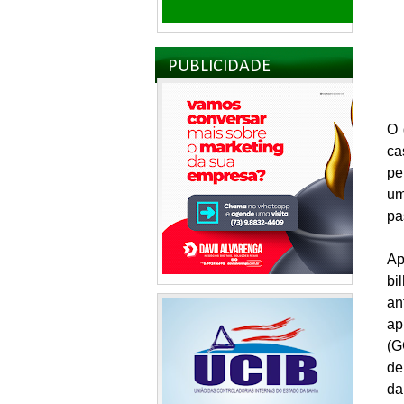
PUBLICIDADE
O 
ca
pe
um
pa
Ap
bi
an
ap
(G
de
da