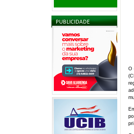
PUBLICIDADE
O 
(C
re
ad
mu
Em
po
pr