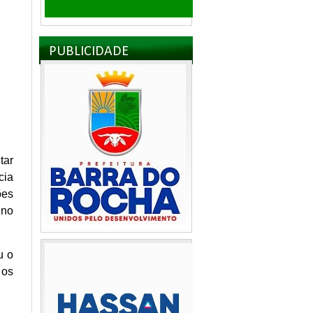
PUBLICIDADE
tar
cia
ões
 no
u o
 os