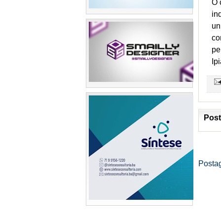
O 
in
un
co
pe
Ip
Post
Posta