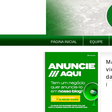
PÁGINA INICIAL
EQUIPE
M
vi
d
|