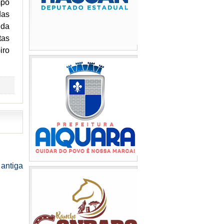
mpo
das
 da
tas
iro
antiga