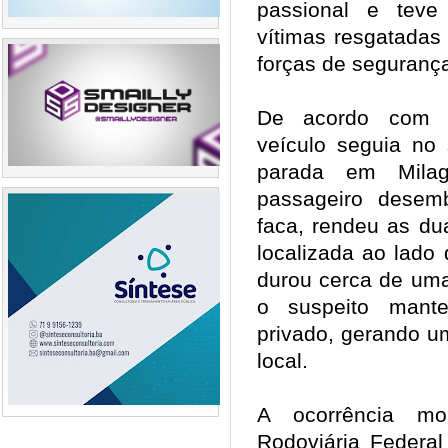
passional e teve
vítimas resgatadas
forças de seguran
De acordo com in
veículo seguia no 
parada em Mila
passageiro dese
faca, rendeu as d
localizada ao lado
durou cerca de uma
o suspeito mant
privado, gerando u
local.
A ocorrência mob
Rodoviária Federal 