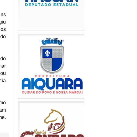
ens
giu
 os
ido
ido
mar
rou
cia
imo
uam
me.