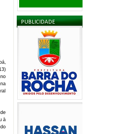
PUBLICIDADE
bá,
13)
 no
 na
ral
 de
u à
ndo