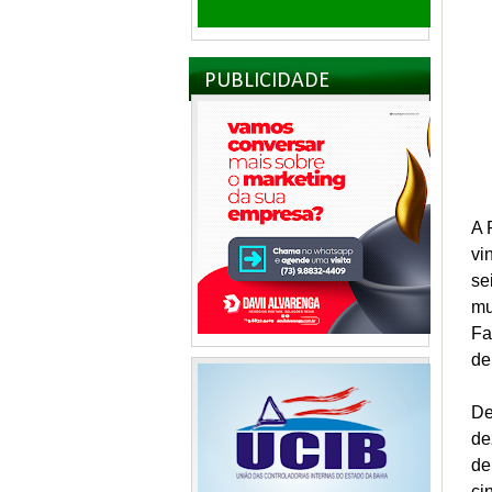
PUBLICIDADE
A 
vi
se
mu
Fa
de
De
de
de
ci