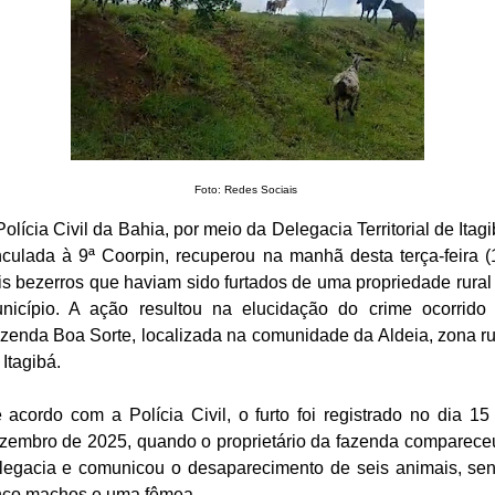
Foto: Redes Sociais
Polícia Civil da Bahia, por meio da Delegacia Territorial de Itagi
nculada à 9ª Coorpin, recuperou na manhã desta terça-feira (
is bezerros que haviam sido furtados de uma propriedade rural
nicípio. A ação resultou na elucidação do crime ocorrido
zenda Boa Sorte, localizada na comunidade da Aldeia, zona ru
 Itagibá.
 acordo com a Polícia Civil, o furto foi registrado no dia 15
zembro de 2025, quando o proprietário da fazenda comparece
legacia e comunicou o desaparecimento de seis animais, se
nco machos e uma fêmea.