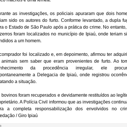
rante as investigações, os policiais apuraram que dois hom
riam sido os autores do furto. Conforme levantado, a dupla fu
ra o Estado de São Paulo após a prática do crime. No entanto,
zerros foram localizados no município de Ipiaú, onde teriam s
ndidos a um homem.
comprador foi localizado e, em depoimento, afirmou ter adquir
 animais sem saber que eram provenientes de furto. Ao to
nhecimento da procedência irregular, ele procu
pontaneamente a Delegacia de Ipiaú, onde registrou ocorrên
latando a situação.
 bovinos foram recuperados e devidamente restituídos ao legít
oprietário. A Polícia Civil informou que as investigações contin
ra a completa responsabilização dos envolvidos no cri
edação / Giro Ipiaú