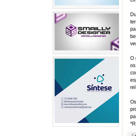
Du
te
pa
be
ve
O 
os
co
es
re
Os
pr
pa
*R