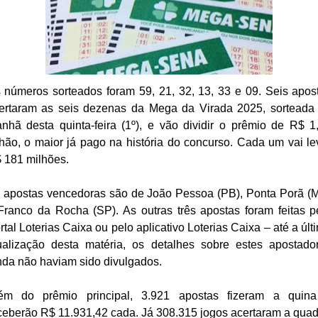
 números sorteados foram 59, 21, 32, 13, 33 e 09. Seis apos
ertaram as seis dezenas da Mega da Virada 2025, sorteada
nhã desta quinta-feira (1º), e vão dividir o prêmio de R$ 1
lhão, o maior já pago na história do concurso. Cada um vai le
 181 milhões.
 apostas vencedoras são de João Pessoa (PB), Ponta Porã (
Franco da Rocha (SP). As outras três apostas foram feitas p
rtal Loterias Caixa ou pelo aplicativo Loterias Caixa – até a últ
ualização desta matéria, os detalhes sobre estes apostado
nda não haviam sido divulgados.
ém do prêmio principal, 3.921 apostas fizeram a quin
ceberão R$ 11.931,42 cada. Já 308.315 jogos acertaram a quad