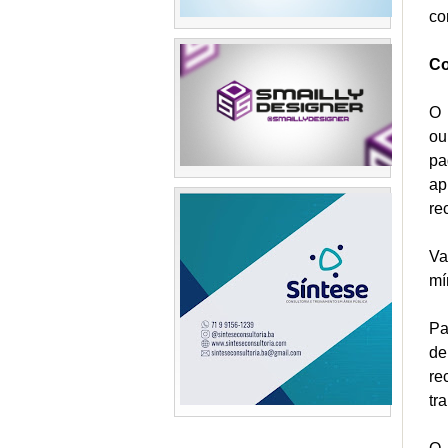
co
Co
O 
ou
pa
ap
re
Va
mí
Pa
de
re
tr