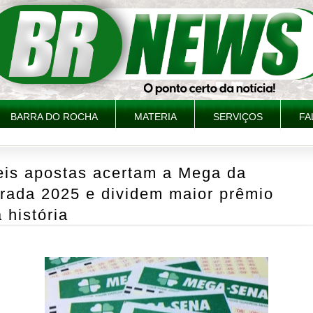
BARRA DO ROCHA
MATERIA
SERVIÇOS
FA
eis apostas acertam a Mega da
irada 2025 e dividem maior prêmio
 história