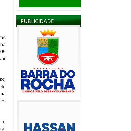
PUBLICIDADE
tas
 na
,09
var
MS)
elo
ima
res
a e
ra,