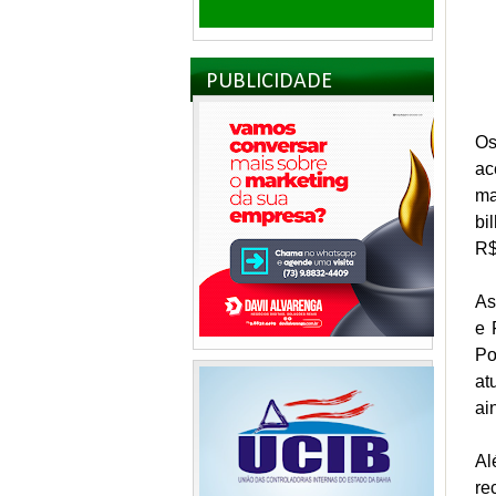
PUBLICIDADE
Os
ac
ma
bi
R$
As
e 
Po
at
ai
Al
re