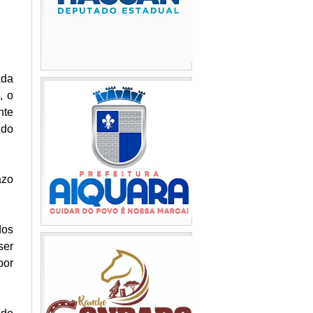
ada
, o
nte
 do
azo
dos
ser
por