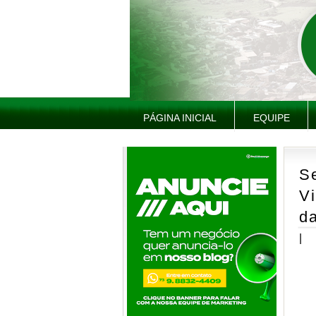
PÁGINA INICIAL
EQUIPE
S
V
da
|