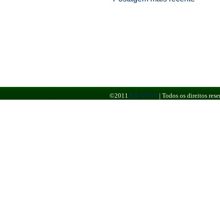
©2011
BR NEWS
|
Todos os direitos re