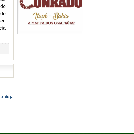
 de
ndo
reu
cia
antiga