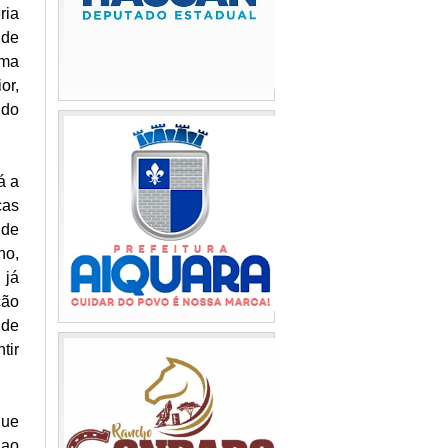
ria
 de
uma
or,
ndo
á a
ças
 de
no,
 já
ção
 de
tir
que
 ao