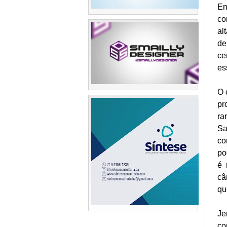
En
co
al
de
ce
es
O 
pr
ra
Sa
co
po
é 
câ
qu
Je
co