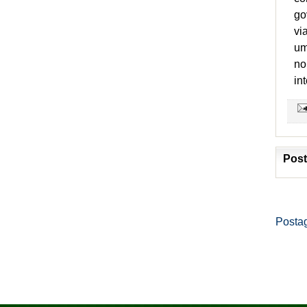
go
vi
um
no
in
Post
Posta