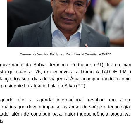
Governador Jeronimo Rodrigues - Foto: Uendel Galter/Ag. A TARDE
governador da Bahia, Jerônimo Rodrigues (PT), fez na ma
sta quinta-feira, 26, em entrevista à Rádio A TARDE FM,
lanço dos sete dias de viagem à Ásia acompanhando a comit
 presidente Luiz Inácio Lula da Silva (PT).
gundo ele, a agenda internacional resultou em acor
lionários que devem impactar as áreas de saúde e tecnologia
tado, além de contribuir para maior independência produtiva
ís.