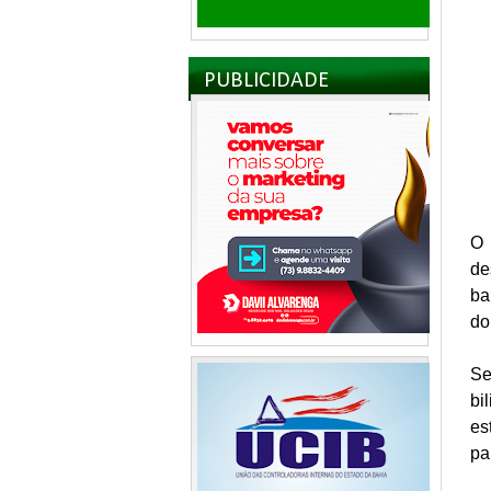
PUBLICIDADE
O 
de
ba
do
Se
bi
es
pa