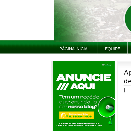
PÁGINA INICIAL
EQUIPE
A
d
|