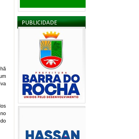
PUBLICIDADE
nhã
 um
iva
dos
 no
 do