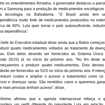
tre os entendimentos firmados, o governador destacou a parce
m a Samsung para a produção de medicamentos oncológicos
ta tecnologia na Bahiafarma. "O Brasil ainda tem 
pendência muito forte de medicamentos produzidos no exteri
rca de 60%. Lula quer tornar o país autossuficiente, reduzi
sa dependência".
chefe do Executivo estadual disse ainda que a Bahia começar
oduzir quatro medicamentos voltados ao tratamento de doen
ras. Dois deles deverão ser fornecidos ao Sistema Único
úde (SUS) já no início do próximo ano. “No fim deste a
meçaremos a produzir quatro medicamentos. Dois desses
derão ser fornecidos ao SUS no início do próximo ano. A inten
reduzir custos e ampliar o acesso a tratamentos como os
ncer e doenças raras. São remédios caros e queremos garan
e mais pessoas tenham acesso”, disse.
rônimo afirmou que a agenda internacional reforça o 
nsidera um perfil diferente do presidente Lula em relação