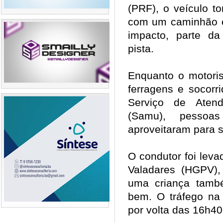
(PRF), o veículo t
com um caminhão e
impacto, parte da
pista.
Enquanto o motoris
ferragens e socorr
Serviço de Aten
(Samu), pessoa
aproveitaram para 
O condutor foi leva
Valadares (HGPV)
uma criança tamb
bem. O tráfego na 
por volta das 16h4