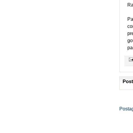
R
Pa
co
pr
go
pa
Post
Posta