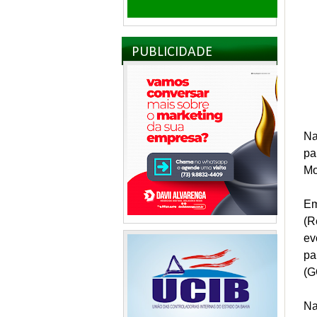
PUBLICIDADE
Na
pa
Mo
Em
(R
ev
pa
(G
Na