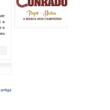
ver
) a
e o
seu
antiga