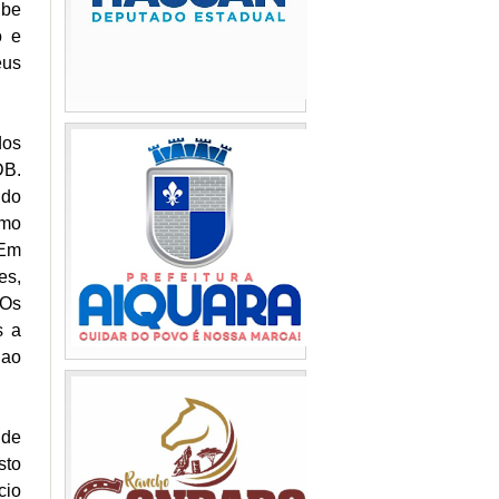
ube
o e
eus
dos
DB.
 do
omo
 Em
es,
 Os
s a
 ao
 de
sto
cio