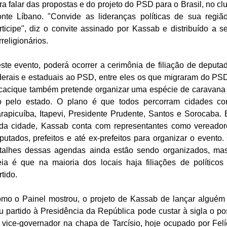
ra falar das propostas e do projeto do PSD para o Brasil, no cl
nte Líbano. "Convide as lideranças políticas de sua regiã
rticipe", diz o convite assinado por Kassab e distribuído a s
rreligionários.
ste evento, poderá ocorrer a cerimônia de filiação de deputa
derais e estaduais ao PSD, entre eles os que migraram do PS
cacique também pretende organizar uma espécie de caravana
io pelo estado. O plano é que todos percorram cidades c
rapicuíba, Itapevi, Presidente Prudente, Santos e Sorocaba.
da cidade, Kassab conta com representantes como vereador
putados, prefeitos e até ex-prefeitos para organizar o evento.
talhes dessas agendas ainda estão sendo organizados, ma
eia é que na maioria dos locais haja filiações de políticos
rtido.
mo o Painel mostrou, o projeto de Kassab de lançar alguém
u partido à Presidência da República pode custar à sigla o po
 vice-governador na chapa de Tarcísio, hoje ocupado por Felí