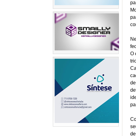
pa
Mo
pa
co
Ne
fe
O 
tr
Ca
ca
de
de
id
pa
Co
se
de