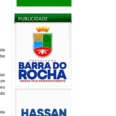
PUBLICIDADE
sta
ube
tas
 um
seu
ado
sta