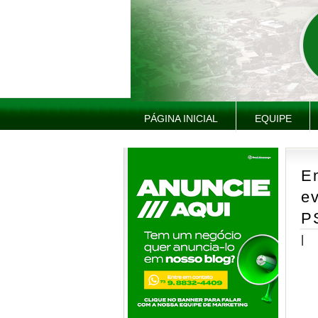
PÁGINA INICIAL
EQUIPE
Em
e
P
|