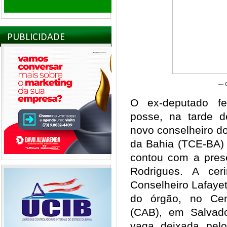
PUBLICIDADE
— C
O ex-deputado f
posse, na tarde d
novo conselheiro d
da Bahia (TCE-BA) 
contou com a pres
Rodrigues. A cer
Conselheiro Lafaye
do órgão, no Cen
(CAB), em Salvad
vaga deixada pelo