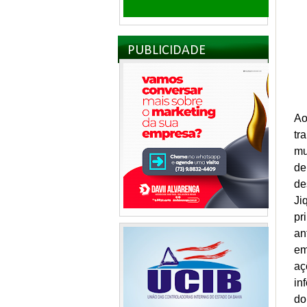
PUBLICIDADE
Ao
tr
mu
de
de
Ji
pr
an
em
aç
in
do