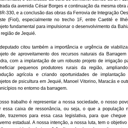
trada da avenida César Borges e continuação da mesma obra 
BR-330, e a conclusão das obras da Ferrovia de Integração Oes
ste (Fiol), especialmente no trecho 1F, entre Caetité e Ilhé
ojeto fundamental para impulsionar o desenvolvimento da Bahi
 região de Jequié.
deputado citou também a importância e urgência de viabiliza
ojeto de aproveitamento dos recursos naturais da Barragem
dra, com a implantação de um robusto projeto de irrigação p
neficiar pequenos produtores rurais da região, ampliand
odução agrícola e criando oportunidades de implantação
ojetos de psicultura em Jequié, Manoel Vitorino, Maracás e out
nicípios no entorno da barragem.
osso trabalho é representar a nossa sociedade, o nosso pov
r essa caixa de ressonância, ou seja, o que a população 
de, trazemos para essa casa legislativa, para que chegue
verno estadual. A nossa intenção, a nossa luta, tem o objetivo