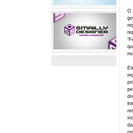
O 
go
re
re
“F
qu
no
El
re
pr
pe
di
In
re
in
da
or