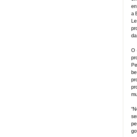
en
a 
Le
pr
da
O 
pr
Pe
be
pr
pr
mu
“N
se
pe
go