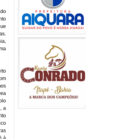
 do
nto
que
as.
ia,
rma
rto
com
mos
rea
olo
, a
ito
ico
ras
6 à