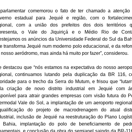
parlamentar comemorou o fato de ter chamado a atenção
verno estadual para Jequié e região, com o fortalecime
gional, com a união dos prefeitos dos dois territórios 
presenta, o Vale do Jiquiriçá e o Médio Rio de Cont
estejamos os anúncios da Universidade Federal do Sul da Bah
e transforma Jequié num moderno polo educacional, e da refo
 nosso aeródromo, mas ainda há muito por fazer”, considerou.
e destacou que “nós estamos na expectativa do nosso aeropo
gional, continuamos lutando pela duplicação da BR 116, 
ioridade para o trecho da Serra do Mutum, e frisou que “luta
la criação de novo distrito industrial em Jequié com á
sponível para atrair grandes empresas com visão futura do P
termodal Vale do Sol, a implantação de um aeroporto regional
qualificação do projeto de macrodrenagem do atual distr
dustrial, inclusão de Jequié na reestruturação do Plano Logíst
 Bahia, implantação do polo de beneficiamento de ped
namentais, e conclusão da obra do semianel saindo da BR-11