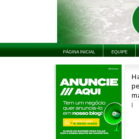
PÁGINA INICIAL
EQUIPE
H
pe
m
|