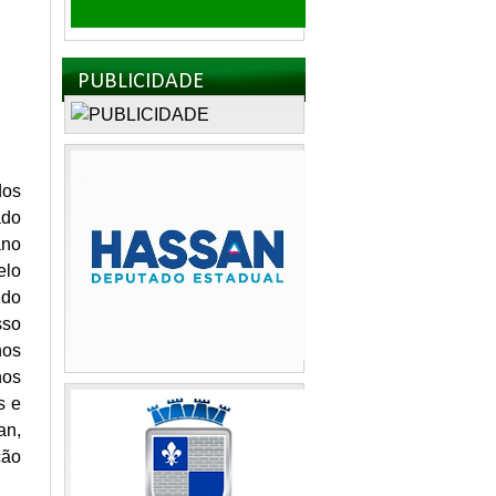
PUBLICIDADE
dos
ado
ano
elo
 do
sso
nos
nos
s e
an,
ção