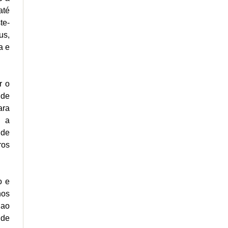
até
te-
us,
a e
r o
 de
ara
o a
 de
ros
o e
nos
 ao
 de