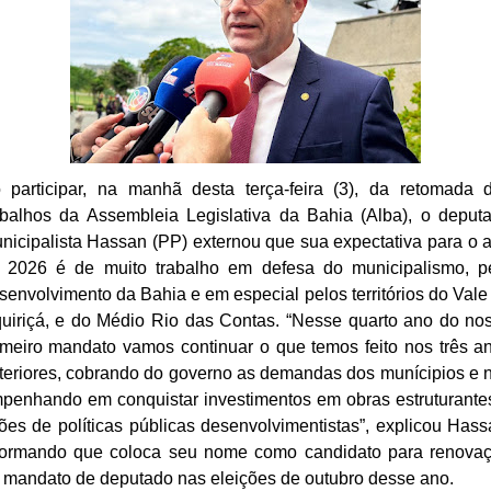
 participar, na manhã desta terça-feira (3), da retomada 
abalhos da Assembleia Legislativa da Bahia (Alba), o deput
nicipalista Hassan (PP) externou que sua expectativa para o 
 2026 é de muito trabalho em defesa do municipalismo, p
senvolvimento da Bahia e em especial pelos territórios do Vale
quiriçá, e do Médio Rio das Contas. “Nesse quarto ano do no
imeiro mandato vamos continuar o que temos feito nos três a
teriores, cobrando do governo as demandas dos munícipios e 
penhando em conquistar investimentos em obras estruturante
ões de políticas públicas desenvolvimentistas”, explicou Hass
formando que coloca seu nome como candidato para renova
 mandato de deputado nas eleições de outubro desse ano.