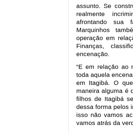
assunto. Se const
realmente incrim
afrontando sua f
Marquinhos tamb
operação em relaçã
Finanças, class
encenação.
“E em relação ao n
toda aquela encenaç
em Itagibá. O que
maneira alguma é q
filhos de Itagibá s
dessa forma pelos in
isso não vamos ac
vamos atrás da ver