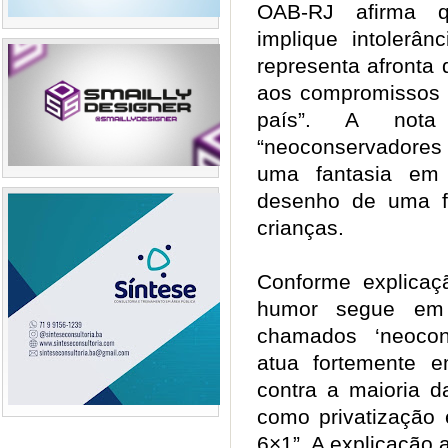
OAB-RJ afirma q
implique intolerân
representa afronta 
aos compromissos i
país”. A nota
“neoconservadores 
uma fantasia em
desenho de uma f
crianças.
Conforme explicaç
humor segue em 
chamados ‘neocon
atua fortemente 
contra a maioria d
como privatização 
6×1”. A explicação 