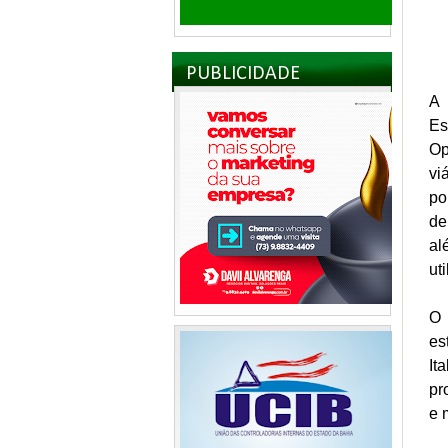
PUBLICIDADE
A 
Es
Op
vi
po
de
al
ut
O 
es
It
pr
e 