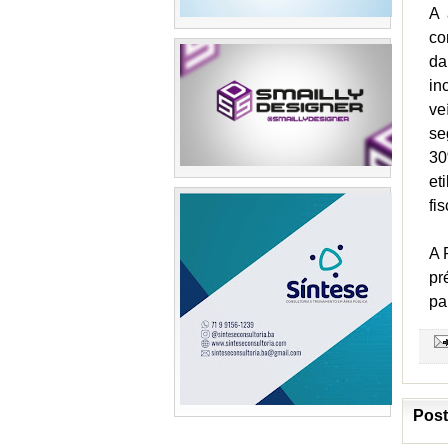
A 
co
da
in
ve
se
30
et
fi
A 
pr
pa
Post