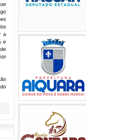
que
ngo
ões
dos
r a
% e
 de
ior
são
ndo