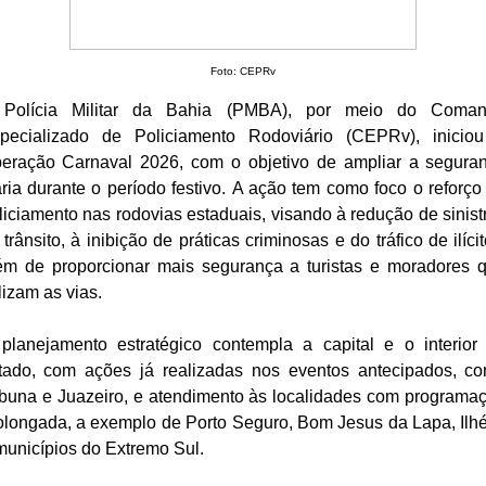
Foto: CEPRv
Polícia Militar da Bahia (PMBA), por meio do Coma
pecializado de Policiamento Rodoviário (CEPRv), inicio
eração Carnaval 2026, com o objetivo de ampliar a segura
ária durante o período festivo.
A ação tem como foco o reforço
liciamento nas rodovias estaduais, visando à redução de sinist
 trânsito, à inibição de práticas criminosas e do tráfico de ilícit
ém de proporcionar mais segurança a turistas e moradores 
ilizam as vias.
planejamento estratégico contempla a capital e o interior
tado, com ações já realizadas nos eventos antecipados, c
abuna e Juazeiro, e atendimento às localidades com programa
olongada, a exemplo de Porto Seguro, Bom Jesus da Lapa, Ilh
municípios do Extremo Sul.