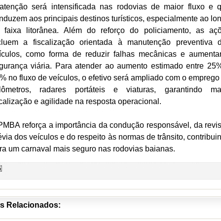
atenção será intensificada nas rodovias de maior fluxo e 
nduzem aos principais destinos turísticos, especialmente ao lo
 faixa litorânea. Além do reforço do policiamento, as aç
cluem a fiscalização orientada à manutenção preventiva 
ículos, como forma de reduzir falhas mecânicas e aumenta
gurança viária. Para atender ao aumento estimado entre 25
% no fluxo de veículos, o efetivo será ampliado com o emprego
ilômetros, radares portáteis e viaturas, garantindo ma
scalização e agilidade na resposta operacional.
PMBA reforça a importância da condução responsável, da revi
évia dos veículos e do respeito às normas de trânsito, contribui
ra um carnaval mais seguro nas rodovias baianas.
s Relacionados: