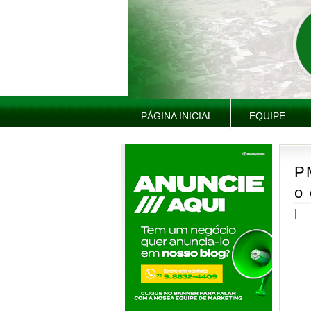
PÁGINA INICIAL
EQUIPE
PM
o 
|