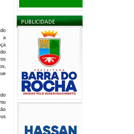
PUBLICIDADE
ndo
u a
nça
 do
ros
os,
que
 do
omo
ção
éus