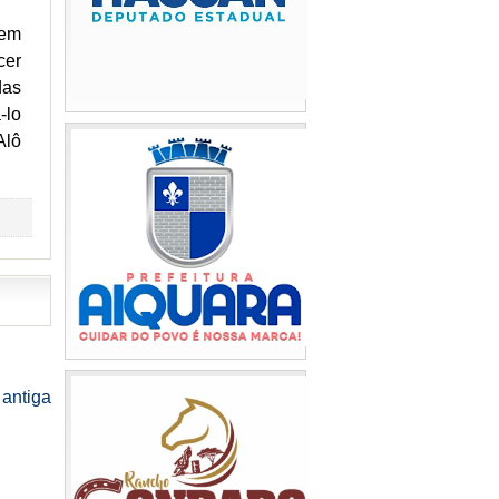
 em
cer
das
-lo
Alô
antiga