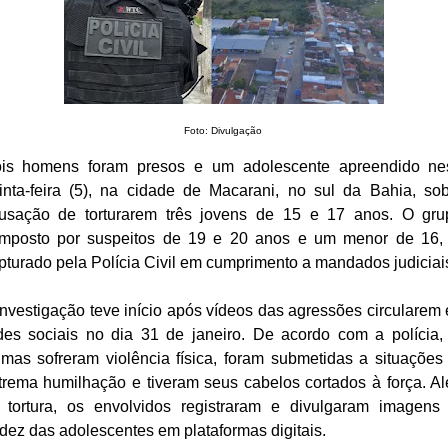
Foto: Divulgação
is homens foram presos e um adolescente apreendido ne
inta-feira (5), na cidade de Macarani, no sul da Bahia, so
usação de torturarem três jovens de 15 e 17 anos. O gru
mposto por suspeitos de 19 e 20 anos e um menor de 16, 
pturado pela Polícia Civil em cumprimento a mandados judicia
investigação teve início após vídeos das agressões circularem
des sociais no dia 31 de janeiro. De acordo com a polícia,
timas sofreram violência física, foram submetidas a situações
trema humilhação e tiveram seus cabelos cortados à força. A
 tortura, os envolvidos registraram e divulgaram imagens
dez das adolescentes em plataformas digitais.