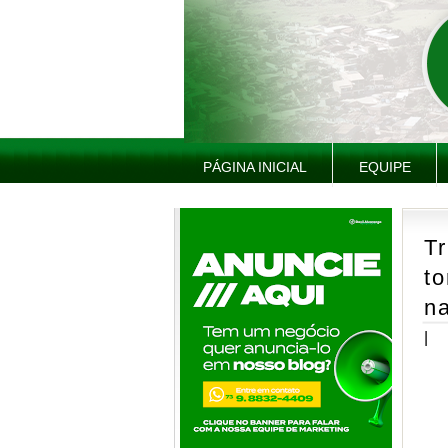
PÁGINA INICIAL
EQUIPE
Tr
to
na
|