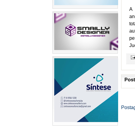
A 
an
to
au
pe
Ju
Post
Posta