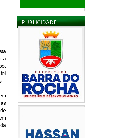
PUBLICIDADE
sta
b a
po,
foi
is.
 em
 as
 de
lém
 da