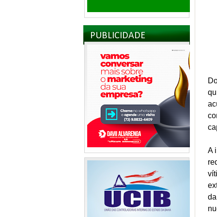
PUBLICIDADE
Do
qu
ac
co
ca
A 
re
ví
ex
da
nu