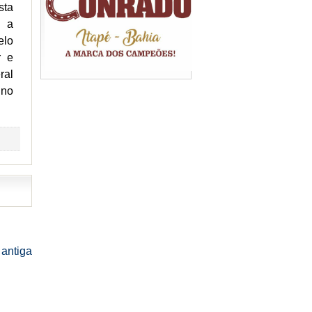
sta
, a
elo
r e
ral
 no
antiga