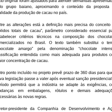
xto original foram ajustados para atender demandas apresenta
lo grupo baiano, aproximando o conteúdo da proposta
alidade da produção de cacau no país.
tre as alterações está a definição mais precisa do conceito
ólidos totais de cacau”, parâmetro considerado essencial p
tabelecer critérios técnicos na composição dos chocola
mercializados no Brasil. O texto também substitui o te
hocolate amargo” pela denominação “chocolate intens
assificação entendida como mais adequada para produtos 
ior concentração de cacau.
tro ponto incluído no projeto prevê prazo de 360 dias para qu
va legislação passe a valer após eventual sanção presidencial
ríodo permitirá que a indústria se adapte às exigências, 
danças em embalagens, rótulos e demais adequaç
cessárias às novas regras.
retor-presidente da Companhia de Desenvolvimento e A