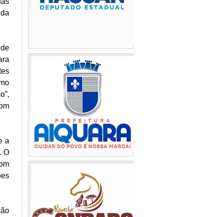
das
 da
 de
ara
tes
rmo
o”,
com
e a
. O
com
ões
ção