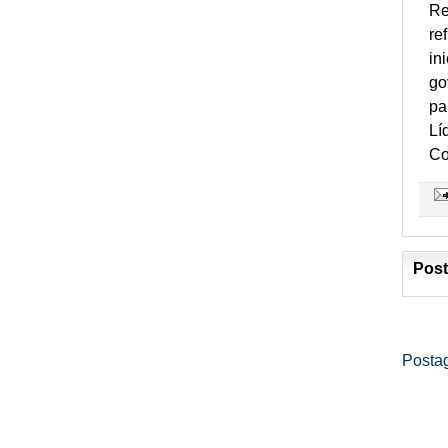
Re
re
in
go
pa
Lí
Co
Post
Posta