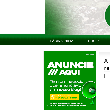
PÁGINA INICIAL
EQUIPE
Ar
re
|