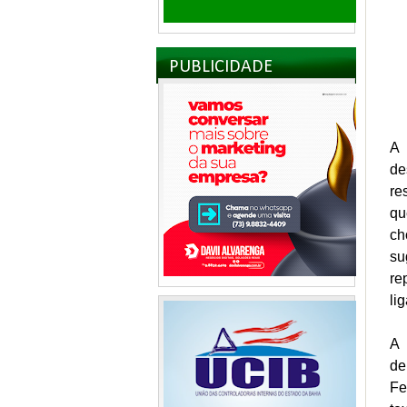
PUBLICIDADE
A 
de
re
qu
ch
su
re
li
A 
de
Fe