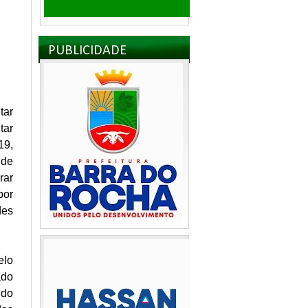
PUBLICIDADE
tar
tar
19,
 de
rar
por
des
elo
ado
 do