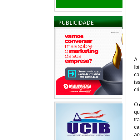
PUBLICIDADE
A 
Ib
ca
is
cr
O 
qu
tr
ca
ac