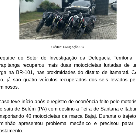
Crédito: Divulgação/PC
equipe do Setor de Investigação da Delegacia Territorial
irapitanga recuperou mais duas motocicletas furtadas de 
rga na BR-101, nas proximidades do distrito de Itamarati. 
so, já são quatro veículos recuperados dos seis levados pe
iminosos.
caso teve início após o registro de ocorrência feito pelo motoris
e saiu de Belém (PA) com destino a Feira de Santana e Itabu
ansportando 40 motocicletas da marca Bajaj. Durante o trajeto
minhão apresentou problema mecânico e precisou parar
ostamento.