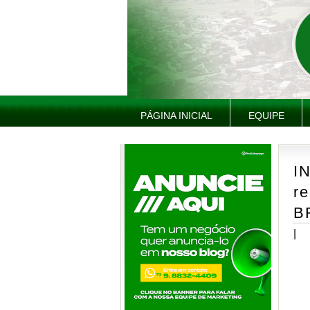
PÁGINA INICIAL
EQUIPE
I
r
B
|