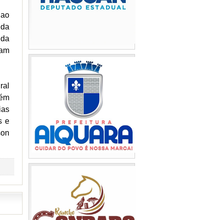
 ao
 da
nda
ram
ral
bém
ias
s e
son