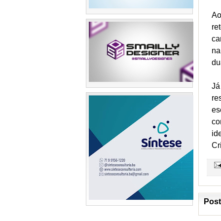
Ao
re
ca
na
du
Já
re
es
co
id
Cr
Post