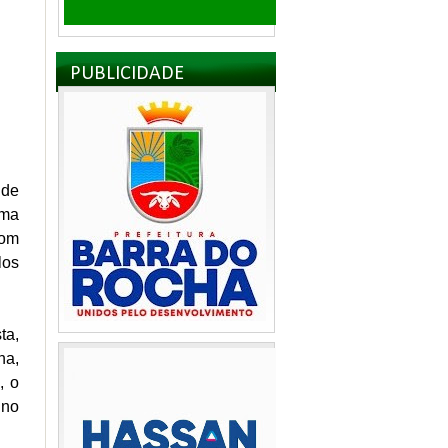
PUBLICIDADE
 de
uma
Com
los
ta,
na,
, o
 no