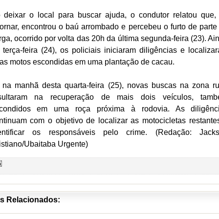
 deixar o local para buscar ajuda, o condutor relatou que,
tornar, encontrou o baú arrombado e percebeu o furto de parte
rga, ocorrido por volta das 20h da última segunda-feira (23). Ai
 terça-feira (24), os policiais iniciaram diligências e localiza
as motos escondidas em uma plantação de cacau.
 na manhã desta quarta-feira (25), novas buscas na zona ru
sultaram na recuperação de mais dois veículos, tam
condidos em uma roça próxima à rodovia. As diligênc
ntinuam com o objetivo de localizar as motocicletas restante
entificar os responsáveis pelo crime. (Redação: Jack
istiano/Ubaitaba Urgente)
s Relacionados: