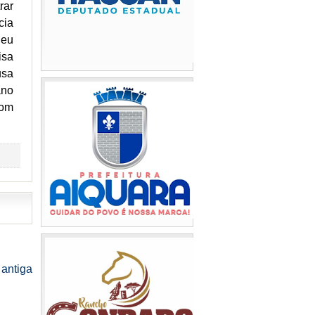
rar
cia
deu
isa
usa
ano
Com
antiga