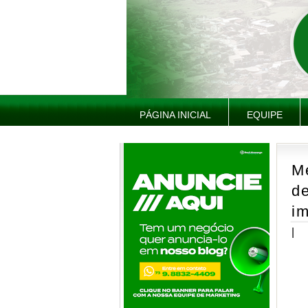
PÁGINA INICIAL
EQUIPE
M
de
i
|