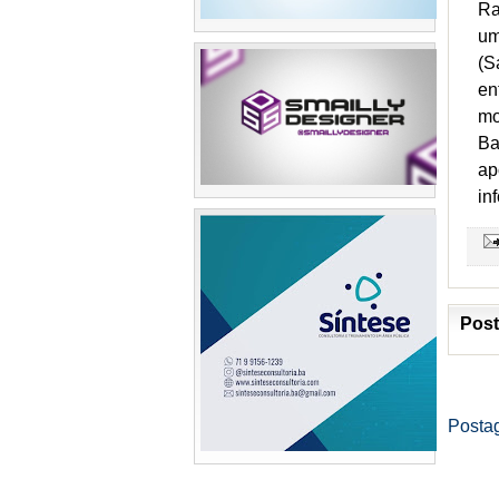
Ra
um
(S
en
mo
Ba
ap
in
Post
Posta