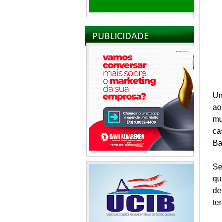
PUBLICIDADE
Um
ao
mu
ca
Ba
Se
qu
de
te