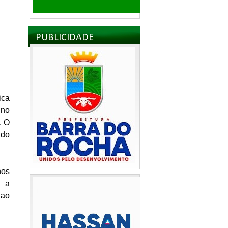
PUBLICIDADE
ica
 no
. O
ado
hos
u a
 ao