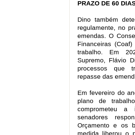
PRAZO DE 60 D
Dino também dete
regulamente, no pr
emendas. O Consel
Financeiras (Coaf)
trabalho. Em 2
Supremo, Flávio 
processos que t
repasse das emen
Em fevereiro do a
plano de trabal
comprometeu a i
senadores respo
Orçamento e os be
medida liberou o 