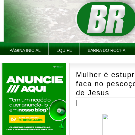
PÁGINA INICIAL
EQUIPE
BARRA DO ROCHA
Mulher é estup
faca no pescoç
de Jesus
|